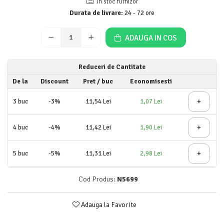
In stoc furnizor
Detergent rufe lichid
Durata de livrare:
24 - 72 ore
Detergent rufe pudră
Balsam de rufe
ADAUGA IN COS
Înălbitor și îndepărtare pete
Soluții anticalcar, igienizante și
Reduceri de Cantitate
întreținere țesături
De la
Discount
Pret
/ buc
Economisesti
Odorizanți
Odorizanți cameră
+
3
buc
-3%
11,54 Lei
1,07 Lei
+
4
buc
-4%
11,42 Lei
1,90 Lei
+
5
buc
-5%
11,31 Lei
2,98 Lei
Cod Produs:
N5699
Adauga la Favorite