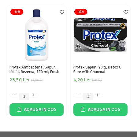
-13%
-19%
Protex Antibacterial Sapun
Protex Sapun, 90 g, Detox &
lichid, Rezerva, 700 ml, Fresh
Pure with Charcoal
23,50 Lei
4,20 Lei
26,90 Lei
5,20 Lei
ADAUGA IN COS
ADAUGA IN COS