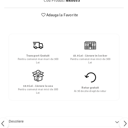
Cod Produs:
N40053
Detergent rufe lichid
Detergent rufe pudră
Adauga la Favorite
Balsam de rufe
Înălbitor și îndepărtare pete
Soluții anticalcar, igienizante și
întreținere țesături
Odorizanți
Transport Gratuit
15.9 Lei - Livrare in locker
Odorizanți cameră
Pentru comenzi mai mari de 300
Pentru comenzi mai mici de 300
Lei
Lei
19.9 Lei - Livrare la usa
Retur gratuit
Pentru comenzi mai mici de 300
Ai 30 de zile drept de retur
Lei
Descriere