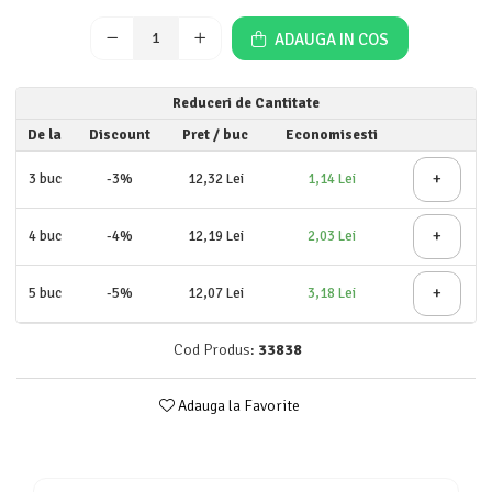
Detergent rufe lichid
ADAUGA IN COS
Detergent rufe pudră
Balsam de rufe
Reduceri de Cantitate
Înălbitor și îndepărtare pete
Soluții anticalcar, igienizante și
De la
Discount
Pret
/ buc
Economisesti
întreținere țesături
+
3
buc
-3%
12,32 Lei
1,14 Lei
Odorizanți
Odorizanți cameră
+
4
buc
-4%
12,19 Lei
2,03 Lei
+
5
buc
-5%
12,07 Lei
3,18 Lei
Cod Produs:
33838
Adauga la Favorite