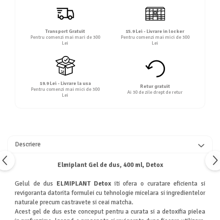
Transport Gratuit
15.9 Lei - Livrare in locker
Pentru comenzi mai mari de 300
Pentru comenzi mai mici de 300
Lei
Lei
19.9 Lei - Livrare la usa
Retur gratuit
Pentru comenzi mai mici de 300
Ai 30 de zile drept de retur
Lei
Descriere
Elmiplant Gel de dus, 400 ml, Detox
Gelul de dus
ELMIPLANT Detox
iti ofera o curatare eficienta si
revigoranta datorita formulei cu tehnologie micelara si ingredientelor
naturale precum castravete si ceai matcha.
Acest gel de dus este conceput pentru a curata si a detoxifia pielea