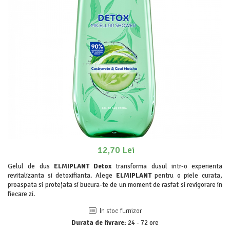
Odorizanți WC
Stick
Soluții anticalcar, piatră și rugină
Roll-on
Soluții desfundat țevi
Igienă orală
Hârtie igienică
Apă de gură
Detergenți diverse suprafețe
Pastă de dinți
Sticlă și ferestre
Produse pentru ras
Covoare și tapițerii
After Shave
Mobilier
Cremă de ras
Inox
Gel de ras
Curățare universală
Spumă de ras
Dezinfectanți suprafețe
Produse pentru ten
12,70 Lei
Detergenți pardoseli
Apă micelară
Gelul de dus
ELMIPLANT Detox
transforma dusul intr-o experienta
Lemn și parchet
Demachiant
revitalizanta si detoxifianta. Alege
ELMIPLANT
pentru o piele curata,
Gresie, piatră și granit
proaspata si protejata si bucura-te de un moment de rasfat si revigorare in
Șervețele demachiante
fiecare zi.
Universal
Îngrijire bebeluși
Detergenți rufe
In stoc furnizor
Șervețele umede
Durata de livrare:
24 - 72 ore
Detergent rufe capsule