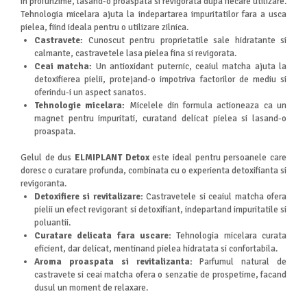
in profunzime, lasand-o proaspata si revigorata dupa fiecare utilizare.
Tehnologia micelara ajuta la indepartarea impuritatilor fara a usca
pielea, fiind ideala pentru o utilizare zilnica.
Castravete:
Cunoscut pentru proprietatile sale hidratante si
calmante, castravetele lasa pielea fina si revigorata.
Ceai matcha:
Un antioxidant puternic, ceaiul matcha ajuta la
detoxifierea pielii, protejand-o impotriva factorilor de mediu si
oferindu-i un aspect sanatos.
Tehnologie micelara:
Micelele din formula actioneaza ca un
magnet pentru impuritati, curatand delicat pielea si lasand-o
proaspata.
Gelul de dus
ELMIPLANT Detox
este ideal pentru persoanele care
doresc o curatare profunda, combinata cu o experienta detoxifianta si
revigoranta.
Detoxifiere si revitalizare:
Castravetele si ceaiul matcha ofera
pielii un efect revigorant si detoxifiant, indepartand impuritatile si
poluantii.
Curatare delicata fara uscare:
Tehnologia micelara curata
eficient, dar delicat, mentinand pielea hidratata si confortabila.
Aroma proaspata si revitalizanta:
Parfumul natural de
castravete si ceai matcha ofera o senzatie de prospetime, facand
dusul un moment de relaxare.