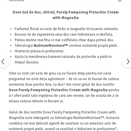
Dove Gel de dus, 250 ml, Purely Pampering Pistachio Cream
with Magnolia
Parfumul floral cu note de fistic si magnolie iti incanta simturile.
Bucura-te de experienta unui dus care hidrateaza si desfata.
Pielea devine mai fina si mai catifelata chiar dupa primul dus.
Tehnologia
NutriumMoisture™
contine nutrientii proprii pielii.
Hraneste pielea in profunzime.
Ajuta la mentinerea barierei naturale de protectie a pielii in
timpul dusului.
Stim cu totii cat este de greu sa ne facem timp pentru noi cand
programul ne este deja aglomerat – de ce sa nu te bucuri de cateva
momente doar pentru tine, la dus? Am creat gelul de dus nutritiv
Dove Purely Pampering Pistachio Cream with Magnolia
pentru
a-i oferi pielii tale ingrijirea de care are nevoie, iar tie ocazia de a te
relaxa cateva minute in fiecare zi.
Gelul de dus nutritiv Dove Purely Pampering Pistachio Cream with
Magnolia este imbogatit cu tehnologia NutriumMoisture™. Aceasta
combina cei mai delicati agenti de curatare cu un amestec unic de
nutrienti proprii pielii, avand ca rezultat o hidratare in profunzime*,