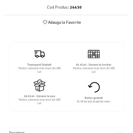
Detergent rufe lichid
Cod Produs:
24430
Detergent rufe pudră
Balsam de rufe
Adauga la Favorite
Înălbitor și îndepărtare pete
Soluții anticalcar, igienizante și
întreținere țesături
Odorizanți
Odorizanți cameră
Transport Gratuit
15.9 Lei - Livrare in locker
Pentru comenzi mai mari de 300
Pentru comenzi mai mici de 300
Lei
Lei
19.9 Lei - Livrare la usa
Retur gratuit
Pentru comenzi mai mici de 300
Ai 30 de zile drept de retur
Lei
Descriere