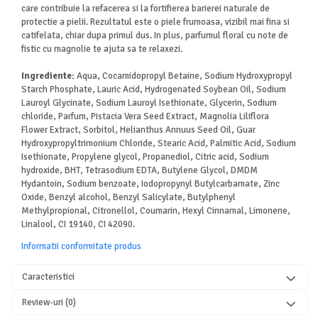
care contribuie la refacerea si la fortifierea barierei naturale de
protectie a pielii. Rezultatul este o piele frumoasa, vizibil mai fina si
catifelata, chiar dupa primul dus. In plus, parfumul floral cu note de
fistic cu magnolie te ajuta sa te relaxezi.
Ingrediente:
Aqua, Cocamidopropyl Betaine, Sodium Hydroxypropyl
Starch Phosphate, Lauric Acid, Hydrogenated Soybean Oil, Sodium
Lauroyl Glycinate, Sodium Lauroyl Isethionate, Glycerin, Sodium
chloride, Parfum, Pistacia Vera Seed Extract, Magnolia Liliflora
Flower Extract, Sorbitol, Helianthus Annuus Seed Oil, Guar
Hydroxypropyltrimonium Chloride, Stearic Acid, Palmitic Acid, Sodium
Isethionate, Propylene glycol, Propanediol, Citric acid, Sodium
hydroxide, BHT, Tetrasodium EDTA, Butylene Glycol, DMDM
Hydantoin, Sodium benzoate, Iodopropynyl Butylcarbamate, Zinc
Oxide, Benzyl alcohol, Benzyl Salicylate, Butylphenyl
Methylpropional, Citronellol, Coumarin, Hexyl Cinnamal, Limonene,
Linalool, CI 19140, CI 42090.
Informatii conformitate produs
Caracteristici
Review-uri
(0)