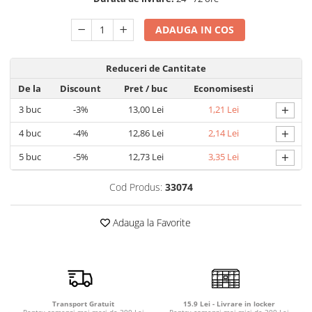
Detergent rufe capsule
Detergent rufe lichid
ADAUGA IN COS
Detergent rufe pudră
Balsam de rufe
Reduceri de Cantitate
Înălbitor și îndepărtare pete
De la
Discount
Pret
/ buc
Economisesti
Soluții anticalcar, igienizante și
+
3
buc
-3%
13,00 Lei
1,21 Lei
întreținere țesături
Odorizanți
+
4
buc
-4%
12,86 Lei
2,14 Lei
Odorizanți cameră
+
5
buc
-5%
12,73 Lei
3,35 Lei
Cod Produs:
33074
Adauga la Favorite
Transport Gratuit
15.9 Lei - Livrare in locker
Pentru comenzi mai mari de 300 Lei
Pentru comenzi mai mici de 300 Lei