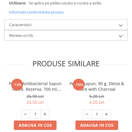
Utilizare:
Se aplica pe pielea uscata si curata a axilei.
Informatii conformitate produs
Caracteristici
Review-uri
(0)
PRODUSE SIMILARE
Protex Antibacterial Sapun
Protex Sapun, 90 g, Detox &
-13%
-19%
lichid, Rezerva, 700 ml,
Pure with Charcoal
Fresh
26,90 Lei
5,20 Lei
23,50 Lei
4,20 Lei
ADAUGA IN COS
ADAUGA IN COS