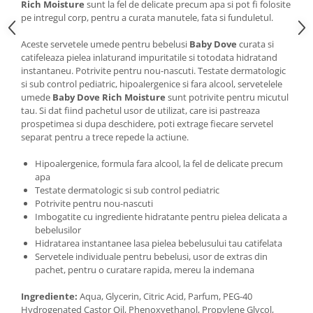
Rich Moisture
sunt la fel de delicate precum apa si pot fi folosite
pe intregul corp, pentru a curata manutele, fata si funduletul.
Aceste servetele umede pentru bebelusi
Baby Dove
curata si
catifeleaza pielea inlaturand impuritatile si totodata hidratand
instantaneu. Potrivite pentru nou-nascuti. Testate dermatologic
si sub control pediatric, hipoalergenice si fara alcool, servetelele
umede
Baby Dove Rich Moisture
sunt potrivite pentru micutul
tau. Si dat fiind pachetul usor de utilizat, care isi pastreaza
prospetimea si dupa deschidere, poti extrage fiecare servetel
separat pentru a trece repede la actiune.
Hipoalergenice, formula fara alcool, la fel de delicate precum
apa
Testate dermatologic si sub control pediatric
Potrivite pentru nou-nascuti
Imbogatite cu ingrediente hidratante pentru pielea delicata a
bebelusilor
Hidratarea instantanee lasa pielea bebelusului tau catifelata
Servetele individuale pentru bebelusi, usor de extras din
pachet, pentru o curatare rapida, mereu la indemana
Ingrediente:
Aqua, Glycerin, Citric Acid, Parfum, PEG-40
Hydrogenated Castor Oil, Phenoxyethanol, Propylene Glycol,