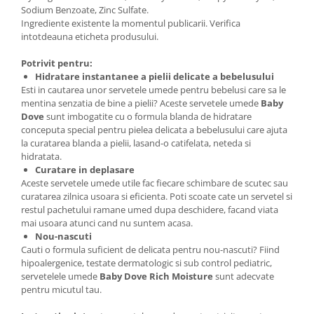
Sodium Benzoate, Zinc Sulfate.
Ingrediente existente la momentul publicarii. Verifica
intotdeauna eticheta produsului.
Potrivit pentru:
Hidratare instantanee a pielii delicate a bebelusului
Esti in cautarea unor servetele umede pentru bebelusi care sa le
mentina senzatia de bine a pielii? Aceste servetele umede
Baby
Dove
sunt imbogatite cu o formula blanda de hidratare
conceputa special pentru pielea delicata a bebelusului care ajuta
la curatarea blanda a pielii, lasand-o catifelata, neteda si
hidratata.
Curatare in deplasare
Aceste servetele umede utile fac fiecare schimbare de scutec sau
curatarea zilnica usoara si eficienta. Poti scoate cate un servetel si
restul pachetului ramane umed dupa deschidere, facand viata
mai usoara atunci cand nu suntem acasa.
Nou-nascuti
Cauti o formula suficient de delicata pentru nou-nascuti? Fiind
hipoalergenice, testate dermatologic si sub control pediatric,
servetelele umede
Baby Dove Rich Moisture
sunt adecvate
pentru micutul tau.