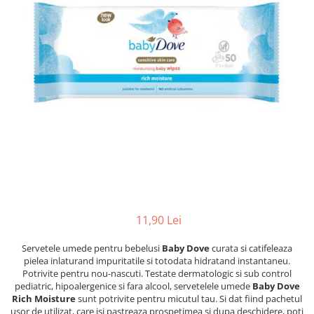
Dezinfectanți WC
Stick
Odorizanți WC
Roll-on
Soluții anticalcar, piatră și rugină
Igienă orală
Soluții desfundat țevi
Apă de gură
Hârtie igienică
Pastă de dinți
Detergenți diverse suprafețe
Produse pentru ras
Sticlă și ferestre
After Shave
Covoare și tapițerii
Cremă de ras
Mobilier
Gel de ras
Inox
Spumă de ras
Curățare universală
Produse pentru ten
Dezinfectanți suprafețe
11,90 Lei
Apă micelară
Detergenți pardoseli
Demachiant
Lemn și parchet
Servetele umede pentru bebelusi
Baby Dove
curata si catifeleaza
Șervețele demachiante
pielea inlaturand impuritatile si totodata hidratand instantaneu.
Gresie, piatră și granit
Potrivite pentru nou-nascuti. Testate dermatologic si sub control
Îngrijire bebeluși
Universal
pediatric, hipoalergenice si fara alcool, servetelele umede
Baby Dove
Șervețele umede
Rich Moisture
sunt potrivite pentru micutul tau. Si dat fiind pachetul
Detergenți rufe
usor de utilizat, care isi pastreaza prospetimea si dupa deschidere, poti