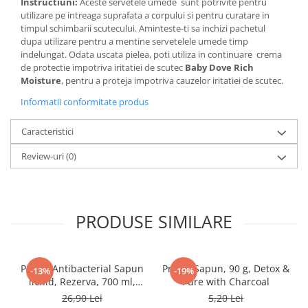
Instructiuni:
Aceste servetele umede sunt potrivite pentru
utilizare pe intreaga suprafata a corpului si pentru curatare in
timpul schimbarii scutecului. Aminteste-ti sa inchizi pachetul
dupa utilizare pentru a mentine servetelele umede timp
indelungat. Odata uscata pielea, poti utiliza in continuare crema
de protectie impotriva iritatiei de scutec
Baby Dove Rich
Moisture
, pentru a proteja impotriva cauzelor iritatiei de scutec.
Informatii conformitate produs
Caracteristici
Review-uri
(0)
PRODUSE SIMILARE
Protex Antibacterial Sapun
Protex Sapun, 90 g, Detox &
-13%
-19%
lichid, Rezerva, 700 ml,
Pure with Charcoal
Fresh
26,90 Lei
5,20 Lei