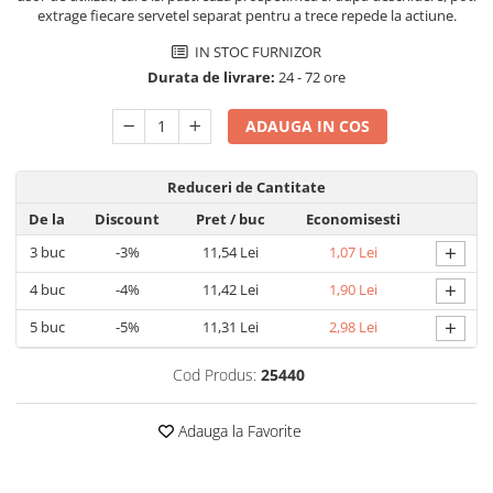
Detergent rufe capsule
extrage fiecare servetel separat pentru a trece repede la actiune.
Detergent rufe lichid
IN STOC FURNIZOR
Detergent rufe pudră
Durata de livrare:
24 - 72 ore
Balsam de rufe
ADAUGA IN COS
Înălbitor și îndepărtare pete
Soluții anticalcar, igienizante și
întreținere țesături
Reduceri de Cantitate
Odorizanți
De la
Discount
Pret
/ buc
Economisesti
Odorizanți cameră
+
3
buc
-3%
11,54 Lei
1,07 Lei
+
4
buc
-4%
11,42 Lei
1,90 Lei
+
5
buc
-5%
11,31 Lei
2,98 Lei
Cod Produs:
25440
Adauga la Favorite