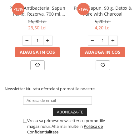
Protex Antibacterial Sapun
Protex Sapun, 90 g, Detox &
-13%
-19%
lichid, Rezerva, 700 ml,
Pure with Charcoal
Fresh
26,90 Lei
5,20 Lei
23,50 Lei
4,20 Lei
ADAUGA IN COS
ADAUGA IN COS
Newsletter
Nu rata ofertele si promotiile noastre
Vreau sa primesc newsletter cu promotiile
magazinului. Afla mai multe in
Politica de
Confidentialitate