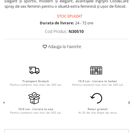
Elegant și sportiv, modern și elegant, avantajele îngrijirii Cool&Care
Detergent rufe capsule
spray de sex feminin pentru o siluetă extra feminină și ușor de folosit.
Detergent rufe lichid
STOC EPUIZAT
Detergent rufe pudră
Durata de livrare:
24 - 72 ore
Balsam de rufe
Cod Produs:
N30510
Înălbitor și îndepărtare pete
Soluții anticalcar, igienizante și
Adauga la Favorite
întreținere țesături
Odorizanți
Odorizanți cameră
Transport Gratuit
15.9 Lei - Livrare in locker
Pentru comenzi mai mari de 300 Lei
Pentru comenzi mai mici de 300 Lei
19.9 Lei - Livrare la usa
Retur gratuit
Pentru comenzi mai mici de 300 Lei
Ai 30 de zile drept de retur