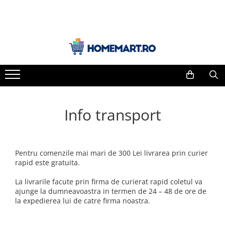
PRODUSE CURĂȚENIE
ÎNGRIJIRE PERSONALĂ
Bucătărie
Îngrijirea părului
Curățare bucătărie
Șampoane
Curățare aragaz, plită, cuptor și
Balsam de păr
grill
Mască de păr
Degresanți
Îngrijirea corpului
Info transport
Detergenți mașina de spălat vase
Săpun
Detergenți vase
Gel de duș
Detergenți universali
Loțiune de corp
Pentru comenzile mai mari de 300 Lei livrarea prin curier
Prosoape de hârtie și șervețele
rapid este gratuita.
Creme
Bureți de vase și lavete
Igienă intimă
La livrarile facute prin firma de curierat rapid coletul va
Saci menajeri
Șervețele umede
ajunge la dumneavoastra in termen de 24 – 48 de ore de
Baie și toaletă
la expedierea lui de catre firma noastra.
Deodorante
Curățare baie
Spray