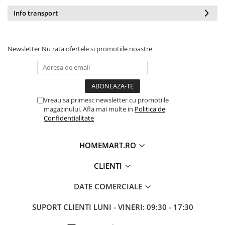
Dezinfectanți WC
Stick
Info transport
Odorizanți WC
Roll-on
Soluții anticalcar, piatră și rugină
Igienă orală
Soluții desfundat țevi
Apă de gură
Newsletter
Nu rata ofertele si promotiile noastre
Hârtie igienică
Pastă de dinți
Detergenți diverse suprafețe
Produse pentru ras
Sticlă și ferestre
After Shave
Covoare și tapițerii
Vreau sa primesc newsletter cu promotiile
Cremă de ras
Mobilier
magazinului. Afla mai multe in
Politica de
Gel de ras
Confidentialitate
Inox
Spumă de ras
Curățare universală
Produse pentru ten
HOMEMART.RO
Dezinfectanți suprafețe
Apă micelară
Detergenți pardoseli
CLIENTI
Demachiant
Lemn și parchet
Șervețele demachiante
DATE COMERCIALE
Gresie, piatră și granit
Îngrijire bebeluși
Universal
SUPORT CLIENTI
LUNI - VINERI: 09:30 - 17:30
Șervețele umede
Detergenți rufe