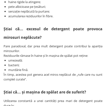
haine rigide la atingere;
Detergent rufe capsule
pete albicioase pe țesături;
Detergent rufe lichid
senzație neplăcută la purtare;
Detergent rufe pudră
acumularea reziduurilor în fibre.
Balsam de rufe
Înălbitor și îndepărtare pete
Știai că... excesul de detergent poate provoca
Soluții anticalcar, igienizante și
mirosuri neplăcute?
întreținere țesături
Odorizanți
Pare paradoxal, dar prea mult detergent poate contribui la apariția
mirosurilor.
Odorizanți cameră
Reziduurile rămase în haine și în mașina de spălat pot reține:
umezeală;
bacterii;
murdărie fină.
În timp, acestea pot genera acel miros neplăcut de „rufe care nu sunt
complet curate”.
Știai că... și mașina de spălat are de suferit?
Utilizarea constantă a unei cantități prea mari de detergent poate
duce la: