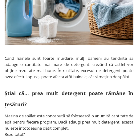
Dezinfectanți WC
Stick
Odorizanți WC
Roll-on
Soluții anticalcar, piatră și rugină
Igienă orală
Soluții desfundat țevi
Apă de gură
Hârtie igienică
Pastă de dinți
Detergenți diverse suprafețe
Produse pentru ras
Sticlă și ferestre
After Shave
Covoare și tapițerii
Când hainele sunt foarte murdare, mulți oameni au tendința să
Cremă de ras
adauge o cantitate mai mare de detergent, crezând că astfel vor
Mobilier
obține rezultate mai bune. În realitate, excesul de detergent poate
Gel de ras
Inox
avea efectul opus și poate afecta atât hainele, cât și mașina de spălat.
Spumă de ras
Curățare universală
Produse pentru ten
Dezinfectanți suprafețe
Știai că... prea mult detergent poate rămâne în
Apă micelară
Detergenți pardoseli
țesături?
Demachiant
Lemn și parchet
Șervețele demachiante
Gresie, piatră și granit
Mașina de spălat este concepută să folosească o anumită cantitate de
Îngrijire bebeluși
apă pentru fiecare program. Dacă adaugi prea mult detergent, acesta
Universal
nu este întotdeauna clătit complet.
Șervețele umede
Detergenți rufe
Rezultatul?