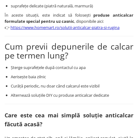
suprafețe delicate (piatră naturală, marmură)
În aceste situații, este indicat să folosești
produse anticalcar
formulate special pentru uz casnic
, disponibile aici:
👉
https://www.homemart.ro/solutii-anticalcar-piatra-si-rugina
Cum previi depunerile de calcar
pe termen lung?
Șterge suprafețele după contactul cu apa
Aerisește baia zilnic
Curăță periodic, nu doar când calcarul este vizibil
Alternează soluțiile DIY cu produse anticalcar dedicate
Care este cea mai simplă soluție anticalcar
făcută acasă?