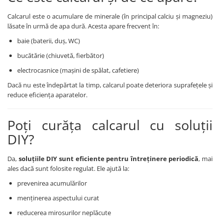
Detergent rufe capsule
Calcarul este o acumulare de minerale (în principal calciu și magneziu)
Detergent rufe lichid
lăsate în urmă de apa dură. Acesta apare frecvent în:
Detergent rufe pudră
baie (baterii, duș, WC)
Balsam de rufe
bucătărie (chiuvetă, fierbător)
Înălbitor și îndepărtare pete
Soluții anticalcar, igienizante și
electrocasnice (mașini de spălat, cafetiere)
întreținere țesături
Dacă nu este îndepărtat la timp, calcarul poate deteriora suprafețele și
Odorizanți
reduce eficiența aparatelor.
Odorizanți cameră
Poți curăța calcarul cu soluții
DIY?
Da,
soluțiile DIY sunt eficiente pentru întreținere periodică
, mai
ales dacă sunt folosite regulat. Ele ajută la:
prevenirea acumulărilor
menținerea aspectului curat
reducerea mirosurilor neplăcute