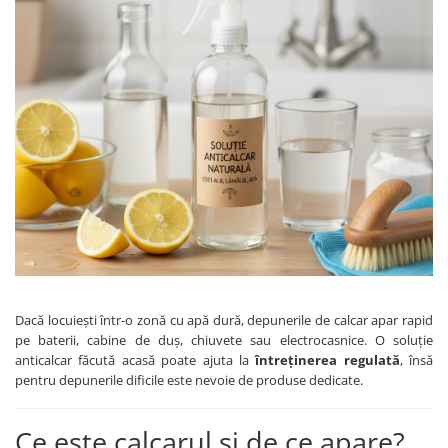
Dezinfectanți WC
Stick
Odorizanți WC
Roll-on
Soluții anticalcar, piatră și rugină
Igienă orală
Soluții desfundat țevi
Apă de gură
Hârtie igienică
Pastă de dinți
Detergenți diverse suprafețe
Produse pentru ras
Sticlă și ferestre
After Shave
Covoare și tapițerii
Cremă de ras
Mobilier
Gel de ras
Inox
Spumă de ras
Curățare universală
Produse pentru ten
Dezinfectanți suprafețe
Apă micelară
Detergenți pardoseli
Dacă locuiești într-o zonă cu apă dură, depunerile de calcar apar rapid
Demachiant
pe baterii, cabine de duș, chiuvete sau electrocasnice. O soluție
Lemn și parchet
anticalcar făcută acasă poate ajuta la
întreținerea regulată
, însă
Șervețele demachiante
Gresie, piatră și granit
pentru depunerile dificile este nevoie de produse dedicate.
Îngrijire bebeluși
Universal
Șervețele umede
Detergenți rufe
Ce este calcarul și de ce apare?