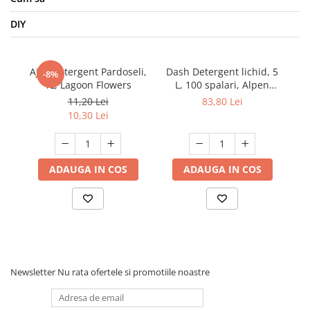
DIY
Ajax Detergent Pardoseli,
Dash Detergent lichid, 5
Br
-8%
1L, Lagoon Flowers
L, 100 spalari, Alpen
Frische
11,20 Lei
83,80 Lei
10,30 Lei
ADAUGA IN COS
ADAUGA IN COS
Newsletter
Nu rata ofertele si promotiile noastre