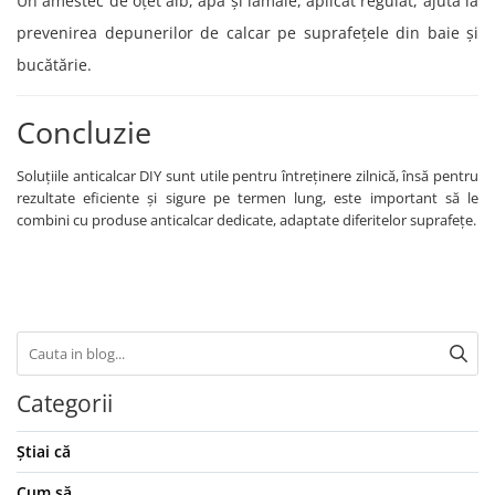
Un amestec de oțet alb, apă și lămâie, aplicat regulat, ajută la
prevenirea depunerilor de calcar pe suprafețele din baie și
bucătărie.
Concluzie
Soluțiile anticalcar DIY sunt utile pentru întreținere zilnică, însă pentru
rezultate eficiente și sigure pe termen lung, este important să le
combini cu produse anticalcar dedicate, adaptate diferitelor suprafețe.
Categorii
Știai că
Cum să