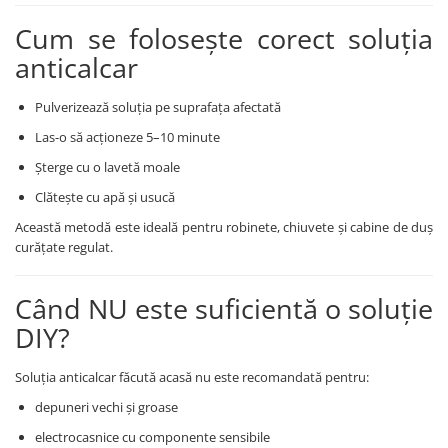
Cum se folosește corect soluția
anticalcar
Pulverizează soluția pe suprafața afectată
Las-o să acționeze 5–10 minute
Șterge cu o lavetă moale
Clătește cu apă și usucă
Această metodă este ideală pentru robinete, chiuvete și cabine de duș
curățate regulat.
Când NU este suficientă o soluție
DIY?
Soluția anticalcar făcută acasă nu este recomandată pentru:
depuneri vechi și groase
electrocasnice cu componente sensibile