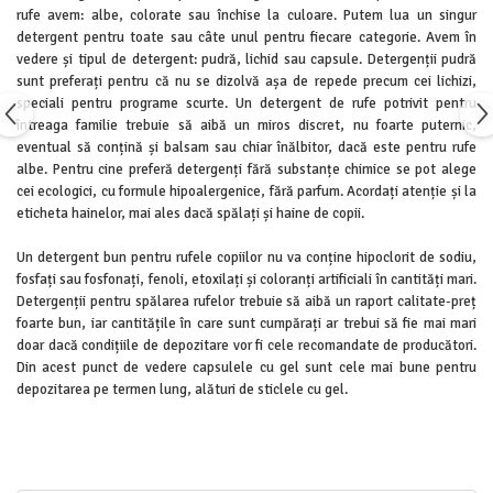
rufe avem: albe, colorate sau închise la culoare. Putem lua un singur
Detergent rufe lichid
detergent pentru toate sau câte unul pentru fiecare categorie. Avem în
Detergent rufe pudră
vedere și tipul de detergent: pudră, lichid sau capsule. Detergenții pudră
Balsam de rufe
sunt preferați pentru că nu se dizolvă așa de repede precum cei lichizi,
Înălbitor și îndepărtare pete
speciali pentru programe scurte. Un detergent de rufe potrivit pentru
întreaga familie trebuie să aibă un miros discret, nu foarte puternic,
Soluții anticalcar, igienizante și
eventual să conțină și balsam sau chiar înălbitor, dacă este pentru rufe
întreținere țesături
albe. Pentru cine preferă detergenți fără substanțe chimice se pot alege
Odorizanți
cei ecologici, cu formule hipoalergenice, fără parfum. Acordați atenție și la
eticheta hainelor, mai ales dacă spălați și haine de copii.
Odorizanți cameră
Un detergent bun pentru rufele copiilor nu va conține hipoclorit de sodiu,
fosfați sau fosfonați, fenoli, etoxilați și coloranți artificiali în cantități mari.
Detergenții pentru spălarea rufelor trebuie să aibă un raport calitate-preț
foarte bun, iar cantitățile în care sunt cumpărați ar trebui să fie mai mari
doar dacă condițiile de depozitare vor fi cele recomandate de producători.
Din acest punct de vedere capsulele cu gel sunt cele mai bune pentru
depozitarea pe termen lung, alături de sticlele cu gel.