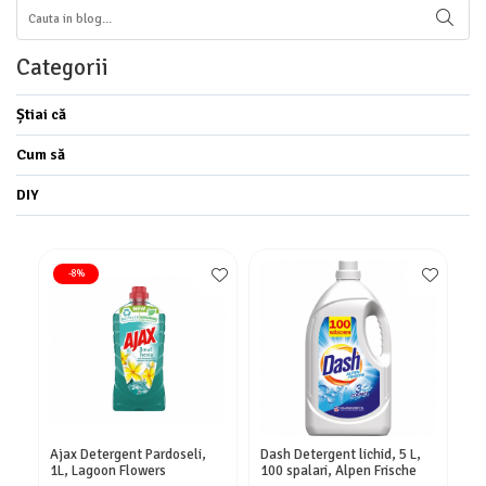
Categorii
Știai că
Cum să
DIY
-8%
Ajax Detergent Pardoseli,
Dash Detergent lichid, 5 L,
Br
1L, Lagoon Flowers
100 spalari, Alpen Frische
Po