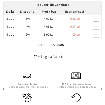
Detergent rufe capsule
Reduceri de Cantitate
Detergent rufe lichid
De la
Discount
Pret
/ buc
Economisesti
Detergent rufe pudră
+
3
buc
-3%
4,07 Lei
0,38 Lei
Balsam de rufe
+
4
buc
-4%
4,03 Lei
0,67 Lei
Înălbitor și îndepărtare pete
Soluții anticalcar, igienizante și
+
5
buc
-5%
3,99 Lei
1,05 Lei
întreținere țesături
Odorizanți
Cod Produs:
2685
Odorizanți cameră
Adauga la Favorite
Transport Gratuit
15.9 Lei - Livrare in locker
Pentru comenzi mai mari de 300 Lei
Pentru comenzi mai mici de 300 Lei