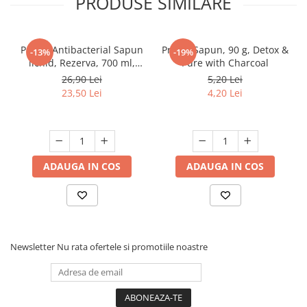
PRODUSE SIMILARE
Protex Antibacterial Sapun
Protex Sapun, 90 g, Detox &
-13%
-19%
lichid, Rezerva, 700 ml,
Pure with Charcoal
Fresh
26,90 Lei
5,20 Lei
23,50 Lei
4,20 Lei
ADAUGA IN COS
ADAUGA IN COS
Newsletter
Nu rata ofertele si promotiile noastre