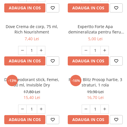
Dezinfectanți WC
Stick
ADAUGA IN COS
ADAUGA IN COS
Odorizanți WC
Roll-on
Soluții anticalcar, piatră și rugină
Igienă orală
Soluții desfundat țevi
Dove Crema de corp, 75 ml,
Expertto Forte Apa
Apă de gură
Hârtie igienică
Rich Nourishment
demineralizata pentru fierul
Pastă de dinți
de calcat, 1 L, Floral
Detergenți diverse suprafețe
7,40 Lei
5,00 Lei
Produse pentru ras
Sticlă și ferestre
After Shave
Covoare și tapițerii
Cremă de ras
ADAUGA IN COS
ADAUGA IN COS
Mobilier
Gel de ras
Inox
Spumă de ras
Curățare universală
Dove Deodorant stick, Femei,
Regina Blitz Prosop hartie, 3
Produse pentru ten
-13%
-16%
Dezinfectanți suprafețe
50 ml, Invisible Dry
straturi, 1 rola
Apă micelară
Detergenți pardoseli
17,80 Lei
19,90 Lei
Demachiant
15,40 Lei
16,70 Lei
Lemn și parchet
Șervețele demachiante
Gresie, piatră și granit
Îngrijire bebeluși
Universal
ADAUGA IN COS
ADAUGA IN COS
Șervețele umede
Detergenți rufe