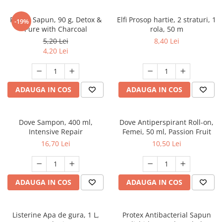
Detergent rufe capsule
Detergent rufe lichid
Protex Sapun, 90 g, Detox &
Elfi Prosop hartie, 2 straturi, 1
-19%
Pure with Charcoal
rola, 50 m
Detergent rufe pudră
5,20 Lei
8,40 Lei
Balsam de rufe
4,20 Lei
Înălbitor și îndepărtare pete
Soluții anticalcar, igienizante și
întreținere țesături
ADAUGA IN COS
ADAUGA IN COS
Odorizanți
Odorizanți cameră
Dove Sampon, 400 ml,
Dove Antiperspirant Roll-on,
Intensive Repair
Femei, 50 ml, Passion Fruit
16,70 Lei
10,50 Lei
ADAUGA IN COS
ADAUGA IN COS
Listerine Apa de gura, 1 L,
Protex Antibacterial Sapun