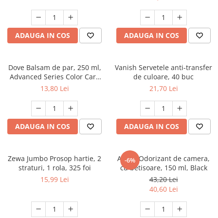
ADAUGA IN COS
ADAUGA IN COS
Dove Balsam de par, 250 ml,
Vanish Servetele anti-transfer
Advanced Series Color Care
de culoare, 40 buc
Vibrancy, pentru par vopsit
13,80 Lei
21,70 Lei
ADAUGA IN COS
ADAUGA IN COS
Zewa Jumbo Prosop hartie, 2
Areon Odorizant de camera,
-6%
straturi, 1 rola, 325 foi
cu betisoare, 150 ml, Black
15,99 Lei
43,20 Lei
40,60 Lei