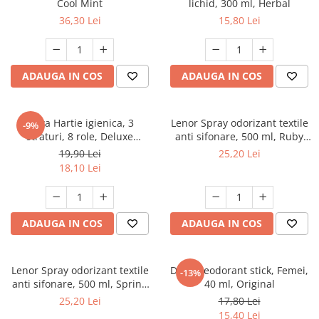
Cool Mint
lichid, 300 ml, Herbal
36,30 Lei
15,80 Lei
ADAUGA IN COS
ADAUGA IN COS
Zewa Hartie igienica, 3
Lenor Spray odorizant textile
-9%
straturi, 8 role, Deluxe
anti sifonare, 500 ml, Ruby
Cashmere Peach
Jasmine
19,90 Lei
25,20 Lei
18,10 Lei
ADAUGA IN COS
ADAUGA IN COS
Lenor Spray odorizant textile
Dove Deodorant stick, Femei,
-13%
anti sifonare, 500 ml, Spring
40 ml, Original
Awakening
25,20 Lei
17,80 Lei
15,40 Lei