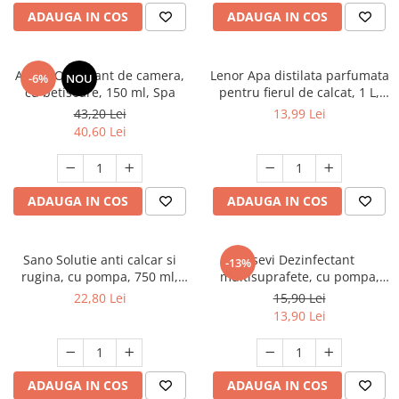
ADAUGA IN COS
ADAUGA IN COS
Areon Odorizant de camera,
Lenor Apa distilata parfumata
-6%
NOU
cu betisoare, 150 ml, Spa
pentru fierul de calcat, 1 L,
Spring Awakening
43,20 Lei
13,99 Lei
40,60 Lei
ADAUGA IN COS
ADAUGA IN COS
Sano Solutie anti calcar si
Asevi Dezinfectant
-13%
rugina, cu pompa, 750 ml,
multisuprafete, cu pompa,
Anti Kalk
750 ml, Gerpostar Plus
22,80 Lei
15,90 Lei
13,90 Lei
ADAUGA IN COS
ADAUGA IN COS