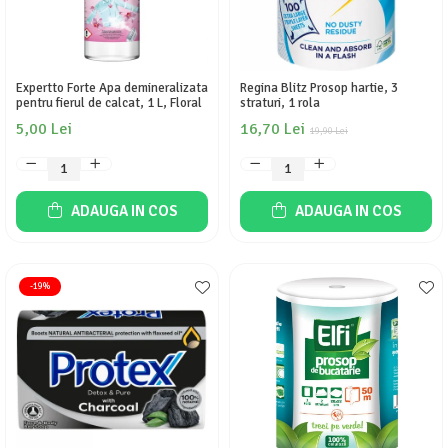
Detergent rufe lichid
Detergent rufe pudră
Balsam de rufe
Expertto Forte Apa demineralizata
Regina Blitz Prosop hartie, 3
Înălbitor și îndepărtare pete
pentru fierul de calcat, 1 L, Floral
straturi, 1 rola
Soluții anticalcar, igienizante și
5,00 Lei
16,70 Lei
19,90 Lei
întreținere țesături
Odorizanți
Odorizanți cameră
ADAUGA IN COS
ADAUGA IN COS
-19%