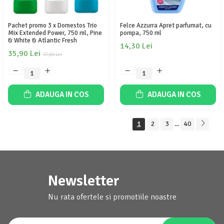
Pachet promo 3 x Domestos Trio
Felce Azzurra Apret parfumat, cu
Mix Extended Power, 750 ml, Pine
pompa, 750 ml
& White & Atlantic Fresh
14,30 Lei
35,90 Lei
37,80 Lei
ADAUGA IN COS
ADAUGA IN COS
1
2
3
40
...
Newsletter
Nu rata ofertele si promotiile noastre