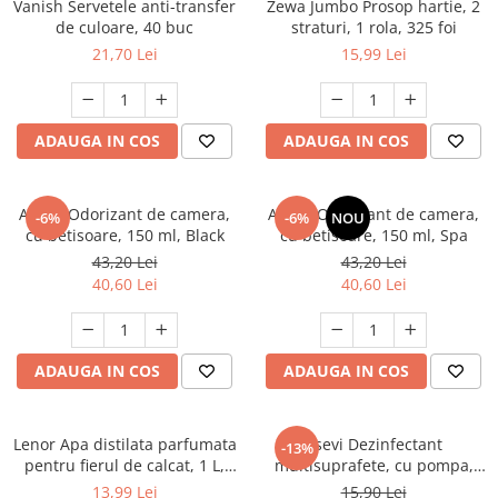
Vanish Servetele anti-transfer
Zewa Jumbo Prosop hartie, 2
de culoare, 40 buc
straturi, 1 rola, 325 foi
21,70 Lei
15,99 Lei
ADAUGA IN COS
ADAUGA IN COS
Areon Odorizant de camera,
Areon Odorizant de camera,
-6%
-6%
NOU
cu betisoare, 150 ml, Black
cu betisoare, 150 ml, Spa
43,20 Lei
43,20 Lei
40,60 Lei
40,60 Lei
ADAUGA IN COS
ADAUGA IN COS
Lenor Apa distilata parfumata
Asevi Dezinfectant
-13%
pentru fierul de calcat, 1 L,
multisuprafete, cu pompa,
Spring Awakening
750 ml, Gerpostar Plus
13,99 Lei
15,90 Lei