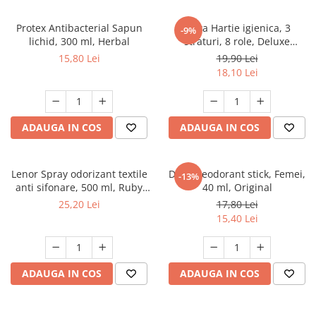
Detergent rufe capsule
Detergent rufe lichid
Protex Antibacterial Sapun
Zewa Hartie igienica, 3
-9%
lichid, 300 ml, Herbal
straturi, 8 role, Deluxe
Detergent rufe pudră
Cashmere Peach
15,80 Lei
19,90 Lei
Balsam de rufe
18,10 Lei
Înălbitor și îndepărtare pete
Soluții anticalcar, igienizante și
întreținere țesături
ADAUGA IN COS
ADAUGA IN COS
Odorizanți
Odorizanți cameră
Lenor Spray odorizant textile
Dove Deodorant stick, Femei,
-13%
anti sifonare, 500 ml, Ruby
40 ml, Original
Jasmine
25,20 Lei
17,80 Lei
15,40 Lei
ADAUGA IN COS
ADAUGA IN COS