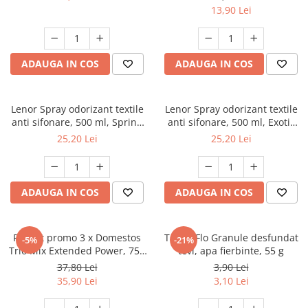
13,90 Lei
ADAUGA IN COS
ADAUGA IN COS
Lenor Spray odorizant textile
Lenor Spray odorizant textile
anti sifonare, 500 ml, Spring
anti sifonare, 500 ml, Exotic
Awakening
Bloom
25,20 Lei
25,20 Lei
ADAUGA IN COS
ADAUGA IN COS
Pachet promo 3 x Domestos
Tub.O.Flo Granule desfundat
-5%
-21%
Trio Mix Extended Power, 750
tevi, apa fierbinte, 55 g
ml, Pine & White & Atlantic
37,80 Lei
3,90 Lei
Fresh
35,90 Lei
3,10 Lei