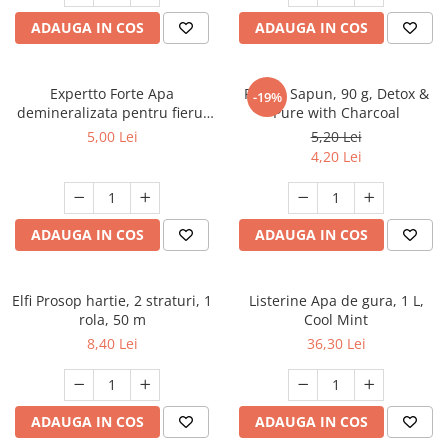
Dezinfectanți WC
Stick
ADAUGA IN COS
ADAUGA IN COS
Odorizanți WC
Roll-on
Soluții anticalcar, piatră și rugină
Igienă orală
Soluții desfundat țevi
Expertto Forte Apa
Protex Sapun, 90 g, Detox &
Apă de gură
-19%
Hârtie igienică
demineralizata pentru fierul
Pure with Charcoal
Pastă de dinți
de calcat, 1 L, Floral
Detergenți diverse suprafețe
5,00 Lei
5,20 Lei
Produse pentru ras
4,20 Lei
Sticlă și ferestre
After Shave
Covoare și tapițerii
Cremă de ras
Mobilier
Gel de ras
ADAUGA IN COS
ADAUGA IN COS
Inox
Spumă de ras
Curățare universală
Produse pentru ten
Dezinfectanți suprafețe
Elfi Prosop hartie, 2 straturi, 1
Listerine Apa de gura, 1 L,
Apă micelară
Detergenți pardoseli
rola, 50 m
Cool Mint
Demachiant
8,40 Lei
36,30 Lei
Lemn și parchet
Șervețele demachiante
Gresie, piatră și granit
Îngrijire bebeluși
Universal
ADAUGA IN COS
ADAUGA IN COS
Șervețele umede
Detergenți rufe