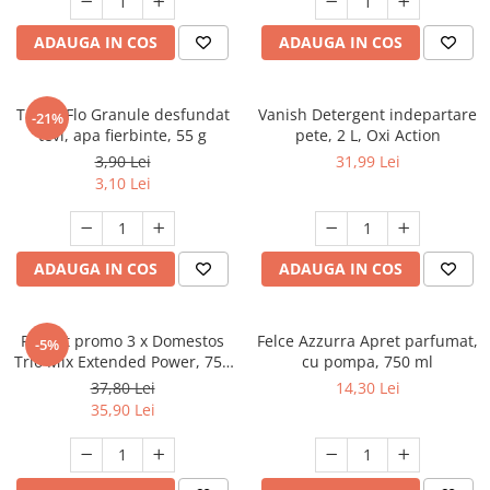
ADAUGA IN COS
ADAUGA IN COS
Tub.O.Flo Granule desfundat
Vanish Detergent indepartare
-21%
tevi, apa fierbinte, 55 g
pete, 2 L, Oxi Action
3,90 Lei
31,99 Lei
3,10 Lei
ADAUGA IN COS
ADAUGA IN COS
Pachet promo 3 x Domestos
Felce Azzurra Apret parfumat,
-5%
Trio Mix Extended Power, 750
cu pompa, 750 ml
ml, Pine & White & Atlantic
37,80 Lei
14,30 Lei
Fresh
35,90 Lei