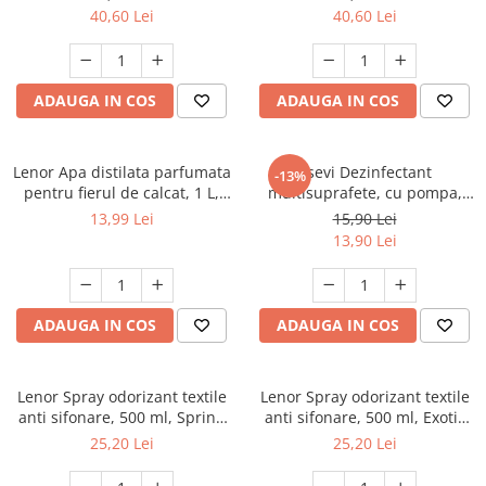
40,60 Lei
40,60 Lei
ADAUGA IN COS
ADAUGA IN COS
Lenor Apa distilata parfumata
Asevi Dezinfectant
-13%
pentru fierul de calcat, 1 L,
multisuprafete, cu pompa,
Spring Awakening
750 ml, Gerpostar Plus
13,99 Lei
15,90 Lei
13,90 Lei
ADAUGA IN COS
ADAUGA IN COS
Lenor Spray odorizant textile
Lenor Spray odorizant textile
anti sifonare, 500 ml, Spring
anti sifonare, 500 ml, Exotic
Awakening
Bloom
25,20 Lei
25,20 Lei