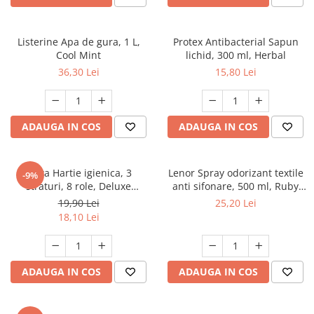
Detergent rufe capsule
Detergent rufe lichid
Listerine Apa de gura, 1 L,
Protex Antibacterial Sapun
Detergent rufe pudră
Cool Mint
lichid, 300 ml, Herbal
Balsam de rufe
36,30 Lei
15,80 Lei
Înălbitor și îndepărtare pete
Soluții anticalcar, igienizante și
întreținere țesături
ADAUGA IN COS
ADAUGA IN COS
Odorizanți
Odorizanți cameră
Zewa Hartie igienica, 3
Lenor Spray odorizant textile
-9%
straturi, 8 role, Deluxe
anti sifonare, 500 ml, Ruby
Cashmere Peach
Jasmine
19,90 Lei
25,20 Lei
18,10 Lei
ADAUGA IN COS
ADAUGA IN COS