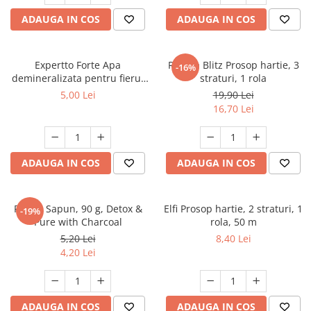
Dezinfectanți WC
Stick
ADAUGA IN COS
ADAUGA IN COS
Odorizanți WC
Roll-on
Soluții anticalcar, piatră și rugină
Igienă orală
Soluții desfundat țevi
Expertto Forte Apa
Regina Blitz Prosop hartie, 3
Apă de gură
-16%
Hârtie igienică
demineralizata pentru fierul
straturi, 1 rola
Pastă de dinți
de calcat, 1 L, Floral
Detergenți diverse suprafețe
5,00 Lei
19,90 Lei
Produse pentru ras
16,70 Lei
Sticlă și ferestre
After Shave
Covoare și tapițerii
Cremă de ras
Mobilier
Gel de ras
ADAUGA IN COS
ADAUGA IN COS
Inox
Spumă de ras
Curățare universală
Produse pentru ten
Dezinfectanți suprafețe
Protex Sapun, 90 g, Detox &
Elfi Prosop hartie, 2 straturi, 1
-19%
Apă micelară
Detergenți pardoseli
Pure with Charcoal
rola, 50 m
Demachiant
5,20 Lei
8,40 Lei
Lemn și parchet
4,20 Lei
Șervețele demachiante
Gresie, piatră și granit
Îngrijire bebeluși
Universal
Șervețele umede
Detergenți rufe
ADAUGA IN COS
ADAUGA IN COS