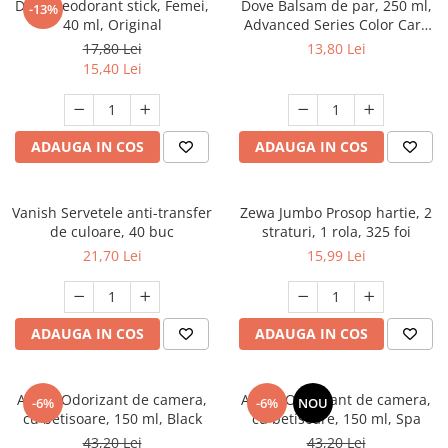
Dove Deodorant stick, Femei,
Dove Balsam de par, 250 ml,
-13%
40 ml, Original
Advanced Series Color Care
Vibrancy, pentru par vopsit
17,80 Lei
13,80 Lei
15,40 Lei
ADAUGA IN COS
ADAUGA IN COS
Vanish Servetele anti-transfer
Zewa Jumbo Prosop hartie, 2
de culoare, 40 buc
straturi, 1 rola, 325 foi
21,70 Lei
15,99 Lei
ADAUGA IN COS
ADAUGA IN COS
Areon Odorizant de camera,
Areon Odorizant de camera,
-6%
-6%
NOU
cu betisoare, 150 ml, Black
cu betisoare, 150 ml, Spa
43,20 Lei
43,20 Lei