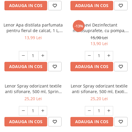
ADAUGA IN COS
ADAUGA IN COS
Lenor Apa distilata parfumata
Asevi Dezinfectant
-13%
pentru fierul de calcat, 1 L,
multisuprafete, cu pompa,
Spring Awakening
750 ml, Gerpostar Plus
13,99 Lei
15,90 Lei
13,90 Lei
ADAUGA IN COS
ADAUGA IN COS
Lenor Spray odorizant textile
Lenor Spray odorizant textile
anti sifonare, 500 ml, Spring
anti sifonare, 500 ml, Exotic
Awakening
Bloom
25,20 Lei
25,20 Lei
ADAUGA IN COS
ADAUGA IN COS