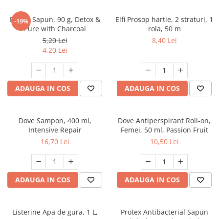
Detergent rufe capsule
Detergent rufe lichid
Protex Sapun, 90 g, Detox &
Elfi Prosop hartie, 2 straturi, 1
-19%
Pure with Charcoal
rola, 50 m
Detergent rufe pudră
5,20 Lei
8,40 Lei
Balsam de rufe
4,20 Lei
Înălbitor și îndepărtare pete
Soluții anticalcar, igienizante și
întreținere țesături
ADAUGA IN COS
ADAUGA IN COS
Odorizanți
Odorizanți cameră
Dove Sampon, 400 ml,
Dove Antiperspirant Roll-on,
Intensive Repair
Femei, 50 ml, Passion Fruit
16,70 Lei
10,50 Lei
ADAUGA IN COS
ADAUGA IN COS
Listerine Apa de gura, 1 L,
Protex Antibacterial Sapun