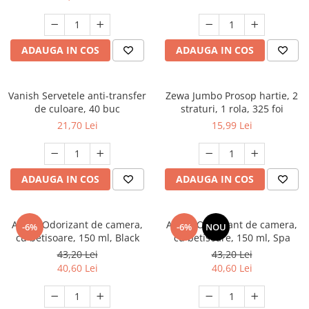
ADAUGA IN COS
ADAUGA IN COS
Vanish Servetele anti-transfer
Zewa Jumbo Prosop hartie, 2
de culoare, 40 buc
straturi, 1 rola, 325 foi
21,70 Lei
15,99 Lei
ADAUGA IN COS
ADAUGA IN COS
Areon Odorizant de camera,
Areon Odorizant de camera,
-6%
-6%
NOU
cu betisoare, 150 ml, Black
cu betisoare, 150 ml, Spa
43,20 Lei
43,20 Lei
40,60 Lei
40,60 Lei