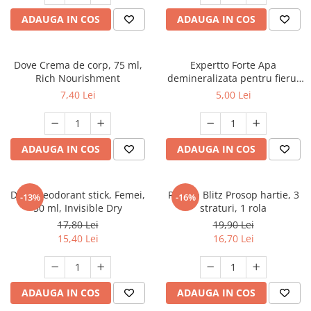
Dezinfectanți WC
Stick
ADAUGA IN COS
ADAUGA IN COS
Odorizanți WC
Roll-on
Soluții anticalcar, piatră și rugină
Igienă orală
Soluții desfundat țevi
Dove Crema de corp, 75 ml,
Expertto Forte Apa
Apă de gură
Hârtie igienică
Rich Nourishment
demineralizata pentru fierul
Pastă de dinți
de calcat, 1 L, Floral
Detergenți diverse suprafețe
7,40 Lei
5,00 Lei
Produse pentru ras
Sticlă și ferestre
After Shave
Covoare și tapițerii
Cremă de ras
ADAUGA IN COS
ADAUGA IN COS
Mobilier
Gel de ras
Inox
Spumă de ras
Curățare universală
Dove Deodorant stick, Femei,
Regina Blitz Prosop hartie, 3
Produse pentru ten
-13%
-16%
Dezinfectanți suprafețe
50 ml, Invisible Dry
straturi, 1 rola
Apă micelară
Detergenți pardoseli
17,80 Lei
19,90 Lei
Demachiant
15,40 Lei
16,70 Lei
Lemn și parchet
Șervețele demachiante
Gresie, piatră și granit
Îngrijire bebeluși
Universal
ADAUGA IN COS
ADAUGA IN COS
Șervețele umede
Detergenți rufe