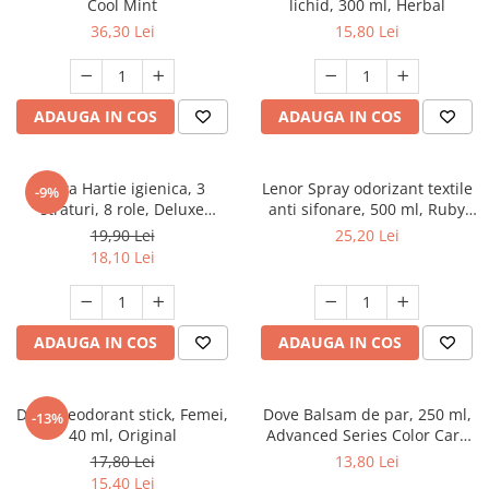
Cool Mint
lichid, 300 ml, Herbal
36,30 Lei
15,80 Lei
ADAUGA IN COS
ADAUGA IN COS
Zewa Hartie igienica, 3
Lenor Spray odorizant textile
-9%
straturi, 8 role, Deluxe
anti sifonare, 500 ml, Ruby
Cashmere Peach
Jasmine
19,90 Lei
25,20 Lei
18,10 Lei
ADAUGA IN COS
ADAUGA IN COS
Dove Deodorant stick, Femei,
Dove Balsam de par, 250 ml,
-13%
40 ml, Original
Advanced Series Color Care
Vibrancy, pentru par vopsit
17,80 Lei
13,80 Lei
15,40 Lei