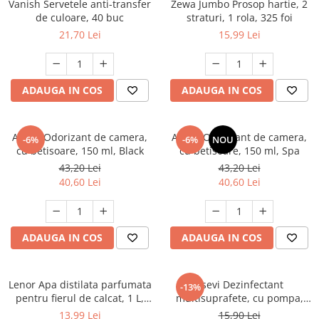
Vanish Servetele anti-transfer
Zewa Jumbo Prosop hartie, 2
de culoare, 40 buc
straturi, 1 rola, 325 foi
21,70 Lei
15,99 Lei
ADAUGA IN COS
ADAUGA IN COS
Areon Odorizant de camera,
Areon Odorizant de camera,
-6%
-6%
NOU
cu betisoare, 150 ml, Black
cu betisoare, 150 ml, Spa
43,20 Lei
43,20 Lei
40,60 Lei
40,60 Lei
ADAUGA IN COS
ADAUGA IN COS
Lenor Apa distilata parfumata
Asevi Dezinfectant
-13%
pentru fierul de calcat, 1 L,
multisuprafete, cu pompa,
Spring Awakening
750 ml, Gerpostar Plus
13,99 Lei
15,90 Lei