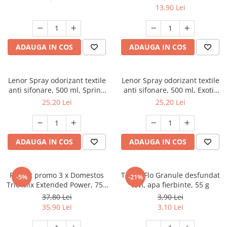
13,90 Lei
ADAUGA IN COS
ADAUGA IN COS
Lenor Spray odorizant textile
Lenor Spray odorizant textile
anti sifonare, 500 ml, Spring
anti sifonare, 500 ml, Exotic
Awakening
Bloom
25,20 Lei
25,20 Lei
ADAUGA IN COS
ADAUGA IN COS
Pachet promo 3 x Domestos
Tub.O.Flo Granule desfundat
-5%
-21%
Trio Mix Extended Power, 750
tevi, apa fierbinte, 55 g
ml, Pine & White & Atlantic
37,80 Lei
3,90 Lei
Fresh
35,90 Lei
3,10 Lei