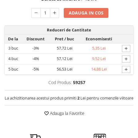
Detergent rufe capsule
Detergent rufe lichid
ADAUGA IN COS
Detergent rufe pudră
Balsam de rufe
Reduceri de Cantitate
Înălbitor și îndepărtare pete
De la
Discount
Pret
/ buc
Economisesti
Soluții anticalcar, igienizante și
+
3
buc
-3%
57,72 Lei
5,35 Lei
întreținere țesături
Odorizanți
+
4
buc
-4%
57,12 Lei
9,52 Lei
Odorizanți cameră
+
5
buc
-5%
56,53 Lei
14,88 Lei
Cod Produs:
59257
La achizitionarea acestui produs primiti
2
Lei pentru comenzile viitoare
Adauga la Favorite