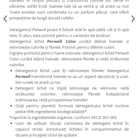
hainelor în timpul purtării și transformă culorile din terne în
vibrante, astfel încât hainele tale să se simtă și să arate ca noi!
Toate acestea sunt combinate cu un parfum plăcut, care oferă
prospețime de lungă durată rufelor.
Detergentul Perwoll poate fi folosit atât în apă caldă, cât și în apă
rece. În plus, este potrivit pentru o varietate de țesături.
Detergentul lichid
Perwoll Color
curăță delicat hainele și
reînnoiește culorile și fibrele. Potrivit pentru diferite culori.
Îngrijire potrivită pentru haine colorate: detergentul lichid Perwoll
Color curăță blând hainele, reînnoiește fibrele și redă strălucirea
culorilor.
Detergentul lichid care îți reînnoiește fibrele: Detergentul
Perwoll
transformă hainele ce au un aspect decolorat și uzat,
într-unele ce arată ca noi
Detergent lichid cu triplă tehnologie de reînnoire: redă
strălucirea culorilor; reînnoiește fibrele îndepărtând
scămoșarea; redă prospețimea hainelor.
Grijă pentru planetă: formula detergentului lichid conține
peste 95% ingrediente biodegradabile*.
*raportat la ingredientele organice, conform OECD 301/302
Ușor de utilizat: dozați cantitatea de detergent lichid în
capacul sticlei, introduceți lichidul în compartimentul de
dozare și începeți ciclul de spălare.