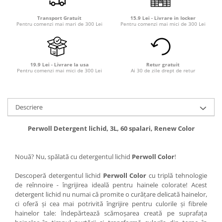
Transport Gratuit
15.9 Lei - Livrare in locker
Pentru comenzi mai mari de 300 Lei
Pentru comenzi mai mici de 300 Lei
19.9 Lei - Livrare la usa
Retur gratuit
Pentru comenzi mai mici de 300 Lei
Ai 30 de zile drept de retur
Descriere
Perwoll Detergent lichid, 3L, 60 spalari, Renew Color
Nouă? Nu, spălată cu detergentul lichid
Perwoll Color
!
Descoperă detergentul lichid
Perwoll Color
cu triplă tehnologie
de reînnoire - îngrijirea ideală pentru hainele colorate! Acest
detergent lichid nu numai că promite o curățare delicată hainelor,
ci oferă și cea mai potrivită îngrijire pentru culorile și fibrele
hainelor tale: îndepărtează scămoșarea creată pe suprafața