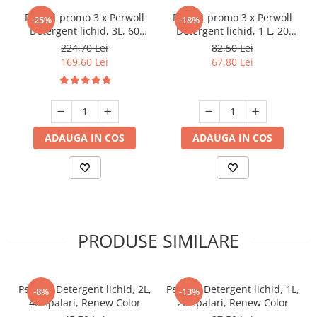
Pachet promo 3 x Perwoll
Pachet promo 3 x Perwoll
-25%
-18%
Detergent lichid, 3L, 60
Detergent lichid, 1 L, 20
spalari, Renew Black & Light
spalari, Renew Black & Light
224,70 Lei
82,50 Lei
& Color
& Color
169,60 Lei
67,80 Lei
ADAUGA IN COS
ADAUGA IN COS
PRODUSE SIMILARE
Perwoll Detergent lichid, 2L,
Perwoll Detergent lichid, 1L,
-8%
-13%
40 spalari, Renew Color
20 spalari, Renew Color