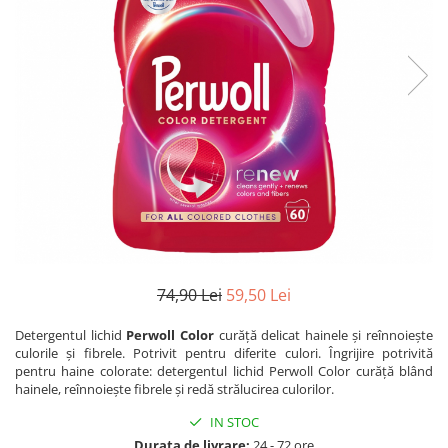
Dezinfectanți WC
Stick
Odorizanți WC
Roll-on
Soluții anticalcar, piatră și rugină
Igienă orală
Soluții desfundat țevi
Apă de gură
Hârtie igienică
Pastă de dinți
Detergenți diverse suprafețe
Produse pentru ras
Sticlă și ferestre
After Shave
Covoare și tapițerii
Cremă de ras
Mobilier
Gel de ras
Inox
Spumă de ras
Curățare universală
Produse pentru ten
Dezinfectanți suprafețe
74,90 Lei
59,50 Lei
Apă micelară
Detergenți pardoseli
Detergentul lichid
Perwoll Color
curăță delicat hainele și reînnoiește
Demachiant
Lemn și parchet
culorile și fibrele. Potrivit pentru diferite culori. Îngrijire potrivită
Șervețele demachiante
pentru haine colorate: detergentul lichid Perwoll Color curăță blând
Gresie, piatră și granit
hainele, reînnoiește fibrele și redă strălucirea culorilor.
Îngrijire bebeluși
Universal
IN STOC
Șervețele umede
Detergenți rufe
Durata de livrare:
24 - 72 ore