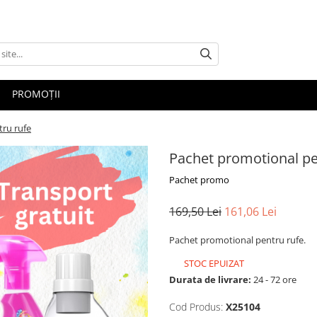
PROMOȚII
ru rufe
Pachet promotional pe
Pachet promo
169,50 Lei
161,06 Lei
Pachet promotional pentru rufe.
STOC EPUIZAT
Durata de livrare:
24 - 72 ore
Cod Produs:
X25104