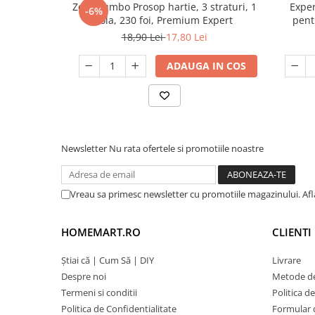
Zewa Jumbo Prosop hartie, 3 straturi, 1
Exper
-6%
rola, 230 foi, Premium Expert
pentr
18,90 Lei
17,80 Lei
ADAUGA IN COS
Newsletter
Nu rata ofertele si promotiile noastre
Vreau sa primesc newsletter cu promotiile magazinului. Af
HOMEMART.RO
CLIENTI
Știai că | Cum Să | DIY
Livrare
Despre noi
Metode de
Termeni si conditii
Politica d
Politica de Confidentialitate
Formular 