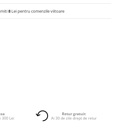
imiti
8
Lei pentru comenzile viitoare
usa
Retur gratuit
 300 Lei
Ai 30 de zile drept de retur