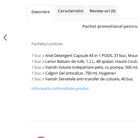
Detergent rufe capsule
Caracteristici
Review-uri
(0)
Detergent rufe lichid
Descriere
Detergent rufe pudră
Pachet promotional pentru
Balsam de rufe
Înălbitor și îndepărtare pete
Soluții anticalcar, igienizante și
Pachetul contine:
întreținere țesături
1 buc x
Ariel Detergent Capsule All in 1 PODS, 37 buc, Mou
Odorizanți
1 buc x
Lenor Balsam de rufe, 1.2 L, 48 spalari, Haute Cou
Odorizanți cameră
1 buc x
Vanish Solutie indepartare pete, cu pompa, 500 ml,
1 buc x
Calgon Gel anticalcar, 750 ml, Hygiene+
1 buc x
Vanish Servetele anti-transfer de culoare, 40 buc
Informatii conformitate produs