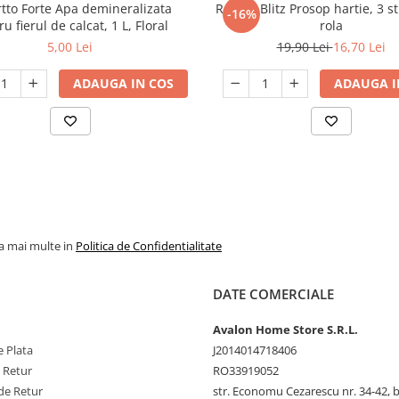
tto Forte Apa demineralizata
Regina Blitz Prosop hartie, 3 st
-16%
u fierul de calcat, 1 L, Floral
rola
5,00 Lei
19,90 Lei
16,70 Lei
ADAUGA IN COS
ADAUGA I
la mai multe in
Politica de Confidentialitate
DATE COMERCIALE
Avalon Home Store S.R.L.
 Plata
J2014014718406
e Retur
RO33919052
de Retur
str. Economu Cezarescu nr. 34-42, bl.