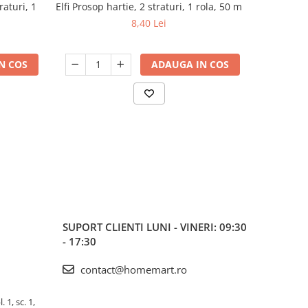
raturi, 1
Elfi Prosop hartie, 2 straturi, 1 rola, 50 m
Zewa Harti
-9%
De
8,40 Lei
N COS
ADAUGA IN COS
SUPORT CLIENTI
LUNI - VINERI: 09:30
- 17:30
contact@homemart.ro
 1, sc. 1,