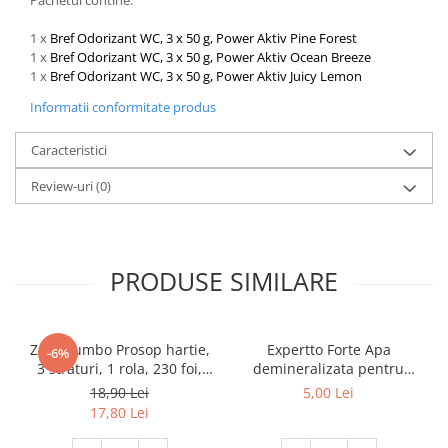
Pachetul contine:
1 x
Bref Odorizant WC, 3 x 50 g, Power Aktiv Pine Forest
1 x
Bref Odorizant WC, 3 x 50 g, Power Aktiv Ocean Breeze
1 x
Bref Odorizant WC, 3 x 50 g, Power Aktiv Juicy Lemon
Informatii conformitate produs
Caracteristici
Review-uri
(0)
PRODUSE SIMILARE
Zewa Jumbo Prosop hartie,
Expertto Forte Apa
-6%
3 straturi, 1 rola, 230 foi,
demineralizata pentru
Premium Expert
fierul de calcat, 1 L, Floral
18,90 Lei
5,00 Lei
17,80 Lei