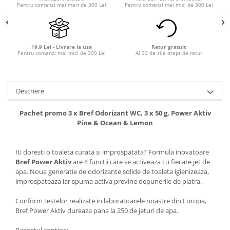
Pentru comenzi mai mari de 300 Lei
Pentru comenzi mai mici de 300 Lei
19.9 Lei - Livrare la usa
Retur gratuit
Pentru comenzi mai mici de 300 Lei
Ai 30 de zile drept de retur
Descriere
Pachet promo 3 x Bref Odorizant WC, 3 x 50 g, Power Aktiv
Pine & Ocean & Lemon
Iti doresti o toaleta curata si improspatata? Formula inovatoare
Bref Power Aktiv
are 4 functii care se activeaza cu fiecare jet de
apa. Noua generatie de odorizante solide de toaleta igienizeaza,
improspateaza iar spuma activa previne depunerile de piatra.
Conform testelor realizate in laboratoarele noastre din Europa,
Bref Power Aktiv dureaza pana la 250 de jeturi de apa.