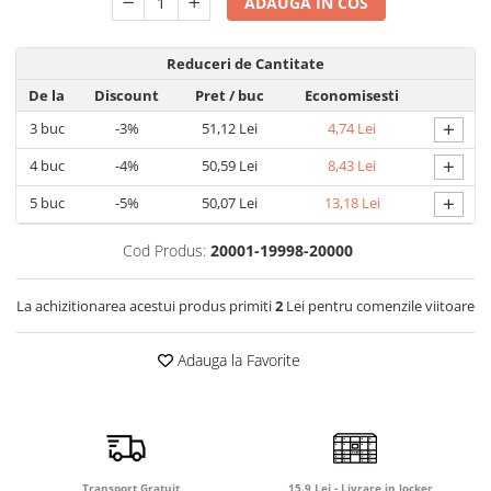
ADAUGA IN COS
Detergent rufe capsule
Detergent rufe lichid
Reduceri de Cantitate
Detergent rufe pudră
De la
Discount
Pret
/ buc
Economisesti
Balsam de rufe
Înălbitor și îndepărtare pete
+
3
buc
-3%
51,12 Lei
4,74 Lei
Soluții anticalcar, igienizante și
+
4
buc
-4%
50,59 Lei
8,43 Lei
întreținere țesături
+
5
buc
-5%
50,07 Lei
13,18 Lei
Odorizanți
Odorizanți cameră
Cod Produs:
20001-19998-20000
La achizitionarea acestui produs primiti
2
Lei pentru comenzile viitoare
Adauga la Favorite
Transport Gratuit
15.9 Lei - Livrare in locker