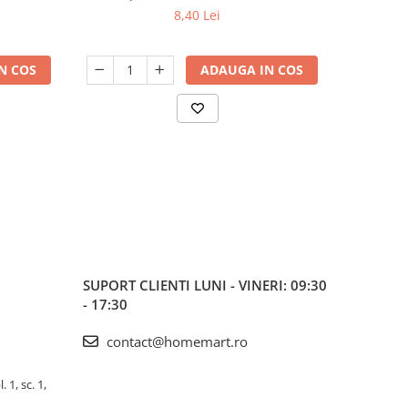
De
8,40 Lei
N COS
ADAUGA IN COS
SUPORT CLIENTI
LUNI - VINERI: 09:30
- 17:30
contact@homemart.ro
 1, sc. 1,