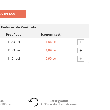
A IN COS
Reduceri de Cantitate
Pret
/ buc
Economisesti
+
11,45 Lei
1,06 Lei
+
11,33 Lei
1,89 Lei
+
11,21 Lei
2,95 Lei
usa
Retur gratuit
 300 Lei
Ai 30 de zile drept de retur