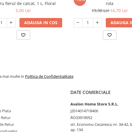
u fierul de calcat, 1 L, Floral
rola
5,00 Lei
19,90 Lei
16,70 Lei
ADAUGA IN COS
ADAUGA I
la mai multe in
Politica de Confidentialitate
DATE COMERCIALE
Avalon Home Store S.R.L.
 Plata
J2014014718406
e Retur
RO33919052
de Retur
str. Economu Cezarescu nr. 34-42, bl.
ap. 134
Produselor