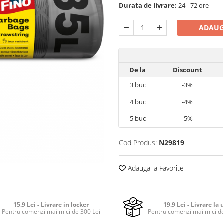
Durata de livrare:
24 - 72 ore
ADAUG
De la
Discount
3
buc
-3%
4
buc
-4%
5
buc
-5%
Cod Produs:
N29819
Adauga la Favorite
15.9 Lei - Livrare in locker
19.9 Lei - Livrare la 
Pentru comenzi mai mici de 300 Lei
Pentru comenzi mai mici de