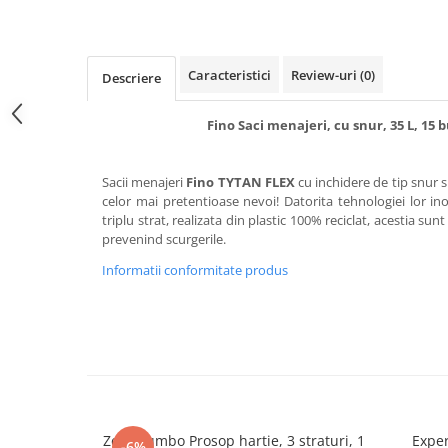
Detergent rufe capsule
Detergent rufe lichid
Detergent rufe pudră
Caracteristici
Review-uri
(0)
Descriere
Balsam de rufe
Înălbitor și îndepărtare pete
Fino Saci menajeri, cu snur, 35 L, 15 
Soluții anticalcar, igienizante și
întreținere țesături
Sacii menajeri
Fino TYTAN FLEX
cu inchidere de tip snur su
Odorizanți
celor mai pretentioase nevoi! Datorita tehnologiei lor in
Odorizanți cameră
triplu strat, realizata din plastic 100% reciclat, acestia sunt 
prevenind scurgerile.
Informatii conformitate produs
Zewa Jumbo Prosop hartie, 3 straturi, 1
Exper
-6%