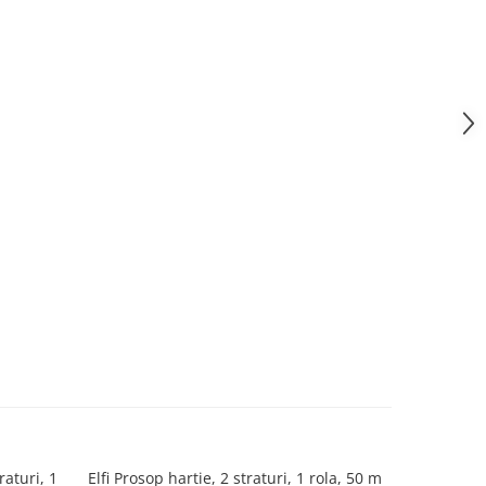
raturi, 1
Elfi Prosop hartie, 2 straturi, 1 rola, 50 m
Zewa Harti
-9%