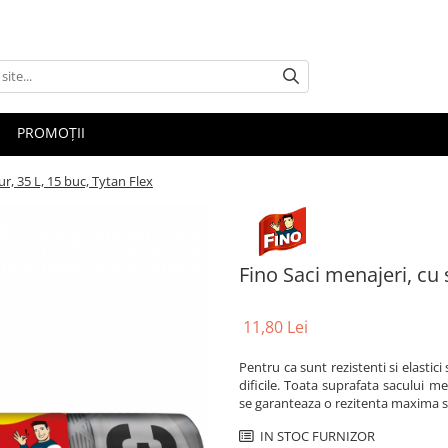
PROMOȚII
ur, 35 L, 15 buc, Tytan Flex
Fino Saci menajeri, cu 
11,80 Lei
Pentru ca sunt rezistenti si elastici
dificile. Toata suprafata sacului me
se garanteaza o rezitenta maxima si
IN STOC FURNIZOR