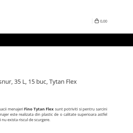
0,00
snur, 35 L, 15 buc, Tytan Flex
 sacii menajeri
Fino Tytan Flex
sunt potriviti si pentru sarcini
najer este realizata din plastic de o calitate superioara astfel
 nu exista riscul de scurgere.