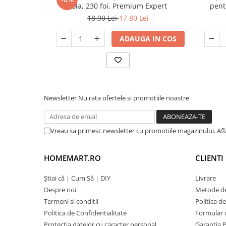
rola, 230 foi, Premium Expert
pentr
18,90 Lei
17,80 Lei
ADAUGA IN COS
Newsletter
Nu rata ofertele si promotiile noastre
Vreau sa primesc newsletter cu promotiile magazinului. Af
HOMEMART.RO
CLIENTI
Știai că | Cum Să | DIY
Livrare
Despre noi
Metode de
Termeni si conditii
Politica d
Politica de Confidentialitate
Formular 
Protectia datelor cu caracter personal
Garantia 