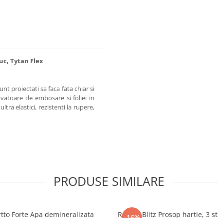
buc, Tytan Flex
nt proiectati sa faca fata chiar si
ovatoare de embosare si foliei in
ultra elastici, rezistenti la rupere,
PRODUSE SIMILARE
tto Forte Apa demineralizata
Regina Blitz Prosop hartie, 3 st
-16%