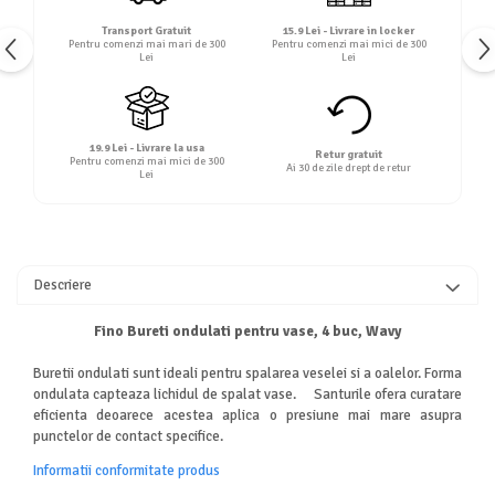
Transport Gratuit
15.9 Lei - Livrare in locker
Pentru comenzi mai mari de 300
Pentru comenzi mai mici de 300
Lei
Lei
19.9 Lei - Livrare la usa
Retur gratuit
Pentru comenzi mai mici de 300
Ai 30 de zile drept de retur
Lei
Descriere
Fino Bureti ondulati pentru vase, 4 buc, Wavy
Buretii ondulati sunt ideali pentru spalarea veselei si a oalelor. Forma
ondulata capteaza lichidul de spalat vase. Santurile ofera curatare
eficienta deoarece acestea aplica o presiune mai mare asupra
punctelor de contact specifice.
Informatii conformitate produs