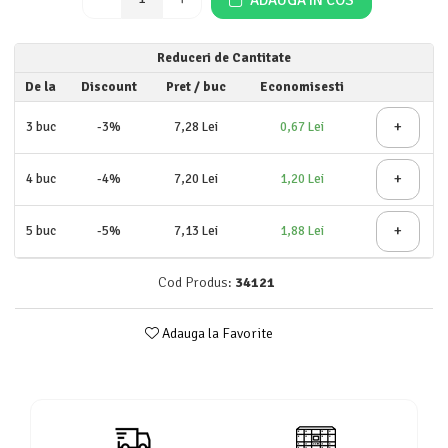
Detergent rufe lichid
Detergent rufe pudră
Reduceri de Cantitate
Balsam de rufe
De la
Discount
Pret
/ buc
Economisesti
Înălbitor și îndepărtare pete
Soluții anticalcar, igienizante și
+
3
buc
-3%
7,28 Lei
0,67 Lei
întreținere țesături
Odorizanți
+
4
buc
-4%
7,20 Lei
1,20 Lei
Odorizanți cameră
+
5
buc
-5%
7,13 Lei
1,88 Lei
Cod Produs:
34121
Adauga la Favorite