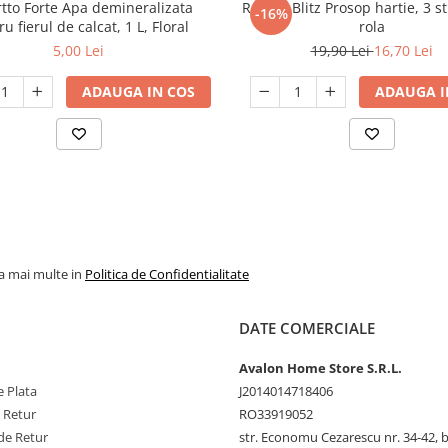
tto Forte Apa demineralizata
Regina Blitz Prosop hartie, 3 st
-16%
u fierul de calcat, 1 L, Floral
rola
5,00 Lei
19,90 Lei
16,70 Lei
ADAUGA IN COS
ADAUGA I
la mai multe in
Politica de Confidentialitate
DATE COMERCIALE
Avalon Home Store S.R.L.
 Plata
J2014014718406
e Retur
RO33919052
de Retur
str. Economu Cezarescu nr. 34-42, bl.