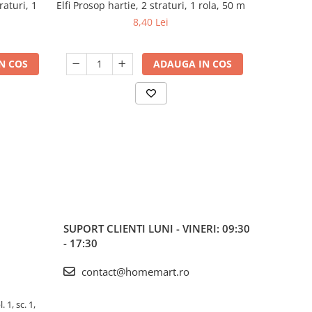
raturi, 1
Elfi Prosop hartie, 2 straturi, 1 rola, 50 m
Zewa Harti
-9%
De
8,40 Lei
N COS
ADAUGA IN COS
SUPORT CLIENTI
LUNI - VINERI: 09:30
- 17:30
contact@homemart.ro
 1, sc. 1,