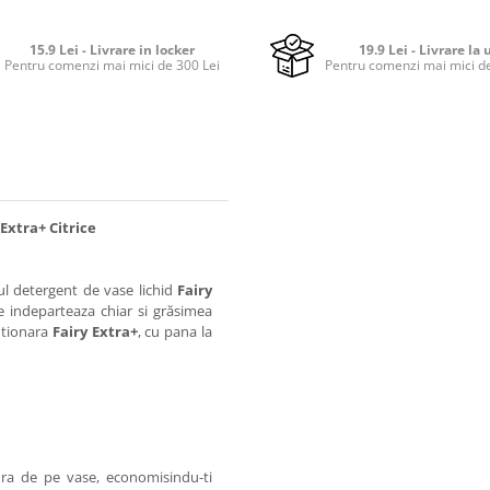
15.9 Lei - Livrare in locker
19.9 Lei - Livrare la 
Pentru comenzi mai mici de 300 Lei
Pentru comenzi mai mici de
Extra+ Citrice
ul detergent de vase lichid
Fairy
 indeparteaza chiar si grăsimea
lutionara
Fairy Extra+
, cu pana la
ura de pe vase, economisindu-ti