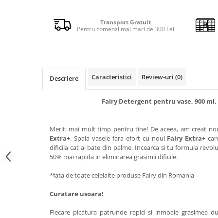
Detergent rufe capsule
Detergent rufe lichid
Transport Gratuit
Pentru comenzi mai mari de 300 Lei
Detergent rufe pudră
Balsam de rufe
Înălbitor și îndepărtare pete
Soluții anticalcar, igienizante și
Caracteristici
Review-uri
(0)
întreținere țesături
Descriere
Odorizanți
Fairy Detergent pentru vase, 900 ml, 
Odorizanți cameră
Meriti mai mult timp pentru tine! De aceea, am creat no
Extra+
. Spala vasele fara efort cu noul
Fairy Extra+
care
dificila cat ai bate din palme. Incearca si tu formula revo
50% mai rapida in eliminarea grasimii dificile.
*fata de toate celelalte produse Fairy din Romania
Curatare usoara!
Fiecare picatura patrunde rapid si inmoaie grasimea d