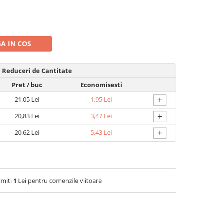
A IN COS
Reduceri de Cantitate
Pret
/ buc
Economisesti
+
21,05 Lei
1,95 Lei
+
20,83 Lei
3,47 Lei
+
20,62 Lei
5,43 Lei
imiti
1
Lei pentru comenzile viitoare