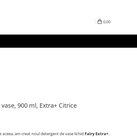
0,00
vase, 900 ml, Extra+ Citrice
e aceea, am creat noul detergent de vase lichid
Fairy Extra+
.