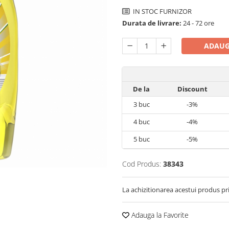
IN STOC FURNIZOR
Durata de livrare:
24 - 72 ore
ADAUG
De la
Discount
3
buc
-3%
4
buc
-4%
5
buc
-5%
Cod Produs:
38343
La achizitionarea acestui produs pr
Adauga la Favorite