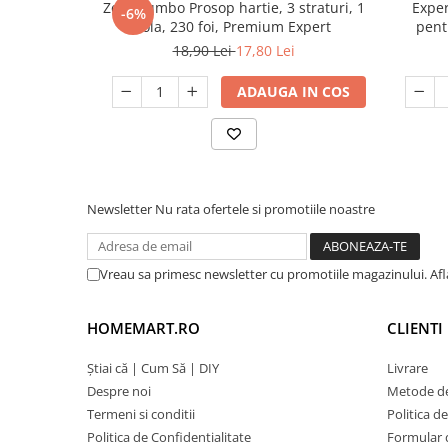
Zewa Jumbo Prosop hartie, 3 straturi, 1
Exper
-6%
rola, 230 foi, Premium Expert
pentr
18,90 Lei
17,80 Lei
ADAUGA IN COS
Newsletter
Nu rata ofertele si promotiile noastre
Vreau sa primesc newsletter cu promotiile magazinului. Af
HOMEMART.RO
CLIENTI
Știai că | Cum Să | DIY
Livrare
Despre noi
Metode de
Termeni si conditii
Politica d
Politica de Confidentialitate
Formular 