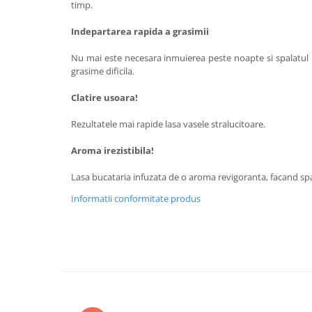
timp.
Indepartarea rapida a grasimii
Nu mai este necesara inmuierea peste noapte si spalatul in
grasime dificila.
Clatire usoara!
Rezultatele mai rapide lasa vasele stralucitoare.
Aroma irezistibila!
Lasa bucataria infuzata de o aroma revigoranta, facand sp
Informatii conformitate produs