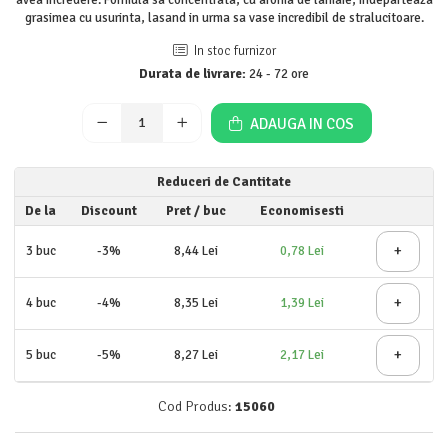
Detergent rufe lichid
grasimea cu usurinta, lasand in urma sa vase incredibil de stralucitoare.
Detergent rufe pudră
In stoc furnizor
Balsam de rufe
Durata de livrare:
24 - 72 ore
Înălbitor și îndepărtare pete
Soluții anticalcar, igienizante și
ADAUGA IN COS
întreținere țesături
Odorizanți
Reduceri de Cantitate
Odorizanți cameră
De la
Discount
Pret
/ buc
Economisesti
+
3
buc
-3%
8,44 Lei
0,78 Lei
+
4
buc
-4%
8,35 Lei
1,39 Lei
+
5
buc
-5%
8,27 Lei
2,17 Lei
Cod Produs:
15060