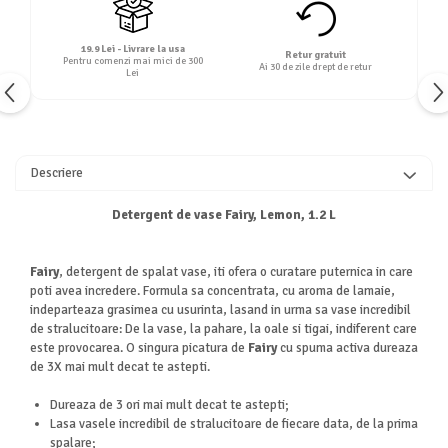
19.9 Lei - Livrare la usa
Retur gratuit
Pentru comenzi mai mici de 300
Ai 30 de zile drept de retur
Lei
Descriere
Detergent de vase Fairy, Lemon, 1.2 L
Fairy
, detergent de spalat vase, iti ofera o curatare puternica in care
poti avea incredere. Formula sa concentrata, cu aroma de lamaie,
indeparteaza grasimea cu usurinta, lasand in urma sa vase incredibil
de stralucitoare: De la vase, la pahare, la oale si tigai, indiferent care
este provocarea. O singura picatura de
Fairy
cu spuma activa dureaza
de 3X mai mult decat te astepti.
Dureaza de 3 ori mai mult decat te astepti;
Lasa vasele incredibil de stralucitoare de fiecare data, de la prima
spalare;