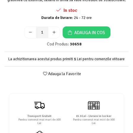
Detergent rufe lichid
In stoc
Detergent rufe pudră
Durata de livrare:
24 - 72 ore
Balsam de rufe
Înălbitor și îndepărtare pete
ADAUGA IN COS
Soluții anticalcar, igienizante și
întreținere țesături
Cod Produs:
30658
Odorizanți
Odorizanți cameră
La achizitionarea acestui produs primiti
1
Lei pentru comenzile viitoare
Adauga la Favorite
Transport Gratuit
15.9 Lei - Livrare in locker
Pentru comenzi mai mari de 300
Pentru comenzi mai mici de 300
Lei
Lei