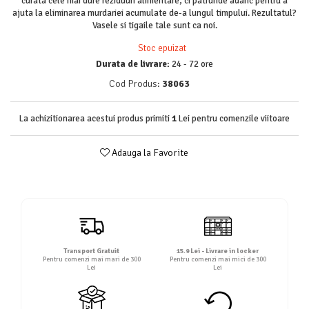
curata cele mai dure reziduuri alimentare, ci patrunde adanc pentru a
Detergent rufe lichid
ajuta la eliminarea murdariei acumulate de-a lungul timpului. Rezultatul?
Vasele si tigaile tale sunt ca noi.
Detergent rufe pudră
Balsam de rufe
Stoc epuizat
Durata de livrare:
24 - 72 ore
Înălbitor și îndepărtare pete
Soluții anticalcar, igienizante și
Cod Produs:
38063
întreținere țesături
Odorizanți
La achizitionarea acestui produs primiti
1
Lei pentru comenzile viitoare
Odorizanți cameră
Adauga la Favorite
Transport Gratuit
15.9 Lei - Livrare in locker
Pentru comenzi mai mari de 300
Pentru comenzi mai mici de 300
Lei
Lei