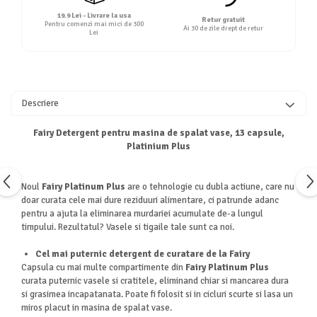
19.9 Lei - Livrare la usa
Retur gratuit
Pentru comenzi mai mici de 300
Ai 30 de zile drept de retur
Lei
Descriere
Fairy Detergent pentru masina de spalat vase, 13 capsule,
Platinium Plus
Noul
Fairy Platinum Plus
are o tehnologie cu dubla actiune, care nu
doar curata cele mai dure reziduuri alimentare, ci patrunde adanc
pentru a ajuta la eliminarea murdariei acumulate de-a lungul
timpului. Rezultatul? Vasele si tigaile tale sunt ca noi.
Cel mai puternic detergent de curatare de la Fairy
Capsula cu mai multe compartimente din
Fairy Platinum Plus
curata puternic vasele si cratitele, eliminand chiar si mancarea dura
si grasimea incapatanata. Poate fi folosit si in cicluri scurte si lasa un
miros placut in masina de spalat vase.