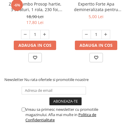
Zewa Jumbo Prosop hartie,
Expertto Forte Apa
-6%
3 straturi, 1 rola, 230 foi,
demineralizata pentru
Premium Expert
fierul de calcat, 1 L, Floral
18,90 Lei
5,00 Lei
17,80 Lei
ADAUGA IN COS
ADAUGA IN COS
Newsletter
Nu rata ofertele si promotiile noastre
Vreau sa primesc newsletter cu promotiile
magazinului. Afla mai multe in
Politica de
Confidentialitate