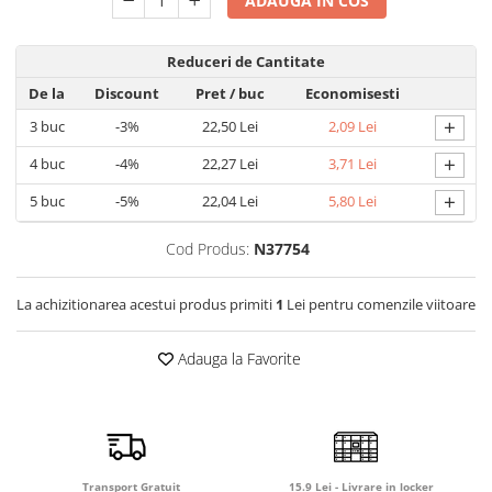
ADAUGA IN COS
Detergent rufe capsule
Detergent rufe lichid
Reduceri de Cantitate
Detergent rufe pudră
De la
Discount
Pret
/ buc
Economisesti
Balsam de rufe
+
Înălbitor și îndepărtare pete
3
buc
-3%
22,50 Lei
2,09 Lei
Soluții anticalcar, igienizante și
+
4
buc
-4%
22,27 Lei
3,71 Lei
întreținere țesături
+
5
buc
-5%
22,04 Lei
5,80 Lei
Odorizanți
Odorizanți cameră
Cod Produs:
N37754
La achizitionarea acestui produs primiti
1
Lei pentru comenzile viitoare
Adauga la Favorite
Transport Gratuit
15.9 Lei - Livrare in locker