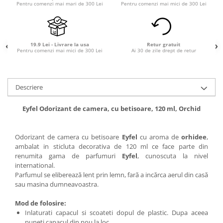
Pentru comenzi mai mari de 300 Lei
Pentru comenzi mai mici de 300 Lei
19.9 Lei - Livrare la usa
Retur gratuit
Pentru comenzi mai mici de 300 Lei
Ai 30 de zile drept de retur
Descriere
Eyfel Odorizant de camera, cu betisoare, 120 ml, Orchid
Odorizant de camera cu betisoare
Eyfel
cu aroma de
orhidee
,
ambalat in sticluta decorativa de 120 ml ce face parte din
renumita gama de parfumuri
Eyfel
, cunoscuta la nivel
international.
Parfumul se eliberează lent prin lemn, fară a incărca aerul din casă
sau masina dumneavoastra.
Mod de folosire:
Inlaturati capacul si scoateti dopul de plastic. Dupa aceea
puneti capacul din nou la loc.