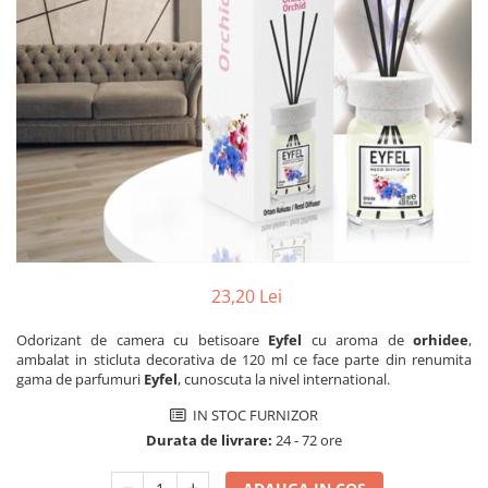
Dezinfectanți WC
Stick
Odorizanți WC
Roll-on
Soluții anticalcar, piatră și rugină
Igienă orală
Soluții desfundat țevi
Apă de gură
Hârtie igienică
Pastă de dinți
Detergenți diverse suprafețe
Produse pentru ras
Sticlă și ferestre
After Shave
Covoare și tapițerii
Cremă de ras
Mobilier
Gel de ras
Inox
Spumă de ras
Curățare universală
23,20 Lei
Produse pentru ten
Dezinfectanți suprafețe
Odorizant de camera cu betisoare
Eyfel
cu aroma de
orhidee
,
Apă micelară
Detergenți pardoseli
ambalat in sticluta decorativa de 120 ml ce face parte din renumita
Demachiant
gama de parfumuri
Eyfel
, cunoscuta la nivel international.
Lemn și parchet
Șervețele demachiante
Gresie, piatră și granit
IN STOC FURNIZOR
Îngrijire bebeluși
Universal
Durata de livrare:
24 - 72 ore
Șervețele umede
Detergenți rufe