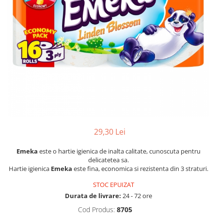
Dezinfectanți WC
Stick
Odorizanți WC
Roll-on
Soluții anticalcar, piatră și rugină
Igienă orală
Soluții desfundat țevi
Apă de gură
Hârtie igienică
Pastă de dinți
Detergenți diverse suprafețe
Produse pentru ras
Sticlă și ferestre
After Shave
Covoare și tapițerii
Cremă de ras
Mobilier
Gel de ras
Inox
Spumă de ras
Curățare universală
29,30 Lei
Produse pentru ten
Dezinfectanți suprafețe
Emeka
este o hartie igienica de inalta calitate, cunoscuta pentru
Apă micelară
Detergenți pardoseli
delicatetea sa.
Demachiant
Hartie igienica
Emeka
este fina, economica si rezistenta din 3 straturi.
Lemn și parchet
Șervețele demachiante
Gresie, piatră și granit
STOC EPUIZAT
Îngrijire bebeluși
Universal
Durata de livrare:
24 - 72 ore
Șervețele umede
Detergenți rufe
Cod Produs:
8705