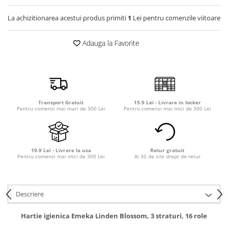
Detergent rufe capsule
La achizitionarea acestui produs primiti
1
Lei pentru comenzile viitoare
Detergent rufe lichid
Detergent rufe pudră
Adauga la Favorite
Balsam de rufe
Înălbitor și îndepărtare pete
Soluții anticalcar, igienizante și
întreținere țesături
Odorizanți
Transport Gratuit
15.9 Lei - Livrare in locker
Pentru comenzi mai mari de 300 Lei
Pentru comenzi mai mici de 300 Lei
Odorizanți cameră
19.9 Lei - Livrare la usa
Retur gratuit
Pentru comenzi mai mici de 300 Lei
Ai 30 de zile drept de retur
Descriere
Hartie igienica Emeka Linden Blossom, 3 straturi, 16 role