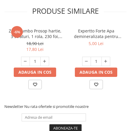
PRODUSE SIMILARE
Zewa Jumbo Prosop hartie,
Expertto Forte Apa
-6%
3 straturi, 1 rola, 230 foi,
demineralizata pentru
Premium Expert
fierul de calcat, 1 L, Floral
18,90 Lei
5,00 Lei
17,80 Lei
ADAUGA IN COS
ADAUGA IN COS
Newsletter
Nu rata ofertele si promotiile noastre