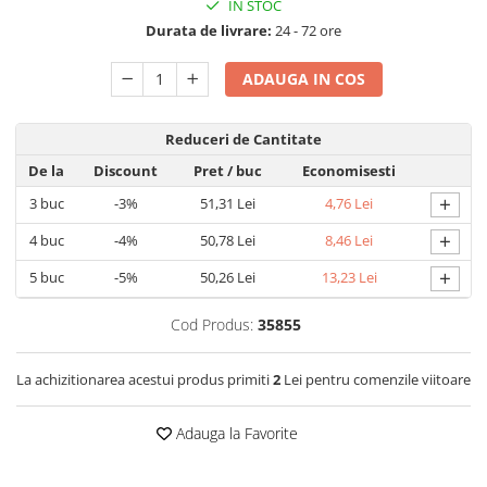
IN STOC
Detergent rufe capsule
Durata de livrare:
24 - 72 ore
Detergent rufe lichid
Detergent rufe pudră
ADAUGA IN COS
Balsam de rufe
Înălbitor și îndepărtare pete
Reduceri de Cantitate
Soluții anticalcar, igienizante și
De la
Discount
Pret
/ buc
Economisesti
întreținere țesături
+
Odorizanți
3
buc
-3%
51,31 Lei
4,76 Lei
Odorizanți cameră
+
4
buc
-4%
50,78 Lei
8,46 Lei
+
5
buc
-5%
50,26 Lei
13,23 Lei
Cod Produs:
35855
La achizitionarea acestui produs primiti
2
Lei pentru comenzile viitoare
Adauga la Favorite