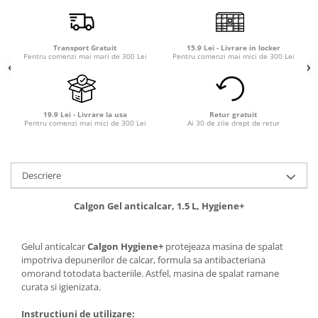
Transport Gratuit
15.9 Lei - Livrare in locker
Pentru comenzi mai mari de 300 Lei
Pentru comenzi mai mici de 300 Lei
19.9 Lei - Livrare la usa
Retur gratuit
Pentru comenzi mai mici de 300 Lei
Ai 30 de zile drept de retur
Descriere
Calgon Gel anticalcar, 1.5 L, Hygiene+
Gelul anticalcar
Calgon Hygiene+
protejeaza masina de spalat
impotriva depunerilor de calcar, formula sa antibacteriana
omorand totodata bacteriile. Astfel, masina de spalat ramane
curata si igienizata.
Instructiuni de utilizare: