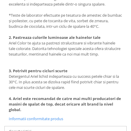
excelenta si indeparteaza petele dintr-o singura spalare.
*Teste de laborator efectuate pe tesatura de amestec de bumbac
și poliester, cu pete de tocanita de vita, sorbet de zmeura,
budinca de ciocolata, intr-un ciclu de spalare la 40°C.
2. Pastreaza culorile luminoase ale hainelor tale
Ariel Color te ajuta sa pastrezi stralucitoare si vibrante hainele
tale colorate. Datorita tehnologiei speciale acesta ofera stralucire
tesaturilor, mentinand hainele ca noi mai mult timp.
3. Potrivit pentru cicluri scurte
Detergentul Ariel lichid indeparteaza cu success petele chiar si la
30°C. In plus acesta se dizolva rapid fiind potrivit chiar si pentru
cele mai scurte cicluri de spalare.
4. Ariel este recomandat de catre mai multi producatori de
masini de spalat de top, decat oricare alt brand la nivel
global.
Informatii conformitate produs