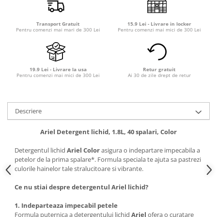
Transport Gratuit
15.9 Lei - Livrare in locker
Pentru comenzi mai mari de 300 Lei
Pentru comenzi mai mici de 300 Lei
19.9 Lei - Livrare la usa
Retur gratuit
Pentru comenzi mai mici de 300 Lei
Ai 30 de zile drept de retur
Descriere
Ariel Detergent lichid, 1.8L, 40 spalari, Color
Detergentul lichid
Ariel Color
asigura o indepartare impecabila a
petelor de la prima spalare*. Formula speciala te ajuta sa pastrezi
culorile hainelor tale stralucitoare si vibrante.
Ce nu stiai despre detergentul Ariel lichid?
1. Indeparteaza impecabil petele
Formula puternica a detergentului lichid
Ariel
ofera o curatare