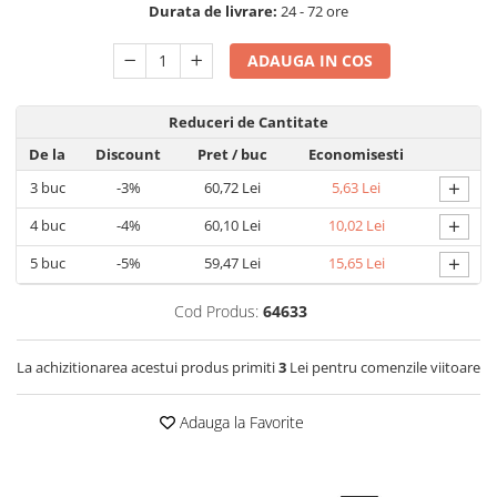
Durata de livrare:
24 - 72 ore
Detergent rufe capsule
Detergent rufe lichid
ADAUGA IN COS
Detergent rufe pudră
Balsam de rufe
Reduceri de Cantitate
Înălbitor și îndepărtare pete
De la
Discount
Pret
/ buc
Economisesti
Soluții anticalcar, igienizante și
întreținere țesături
+
3
buc
-3%
60,72 Lei
5,63 Lei
Odorizanți
+
4
buc
-4%
60,10 Lei
10,02 Lei
Odorizanți cameră
+
5
buc
-5%
59,47 Lei
15,65 Lei
Cod Produs:
64633
La achizitionarea acestui produs primiti
3
Lei pentru comenzile viitoare
Adauga la Favorite