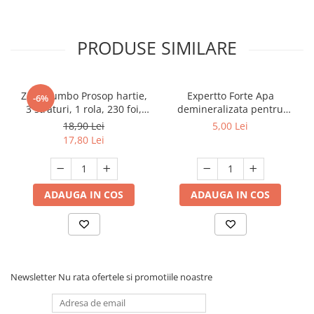
PRODUSE SIMILARE
Zewa Jumbo Prosop hartie,
Expertto Forte Apa
-6%
3 straturi, 1 rola, 230 foi,
demineralizata pentru
Premium Expert
fierul de calcat, 1 L, Floral
18,90 Lei
5,00 Lei
17,80 Lei
ADAUGA IN COS
ADAUGA IN COS
Newsletter
Nu rata ofertele si promotiile noastre