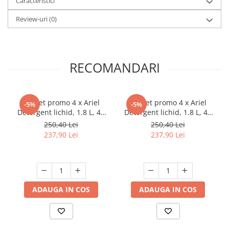
Caracteristici
Review-uri
(0)
RECOMANDARI
Pachet promo 4 x Ariel
Pachet promo 4 x Ariel
-5%
-5%
Detergent lichid, 1.8 L, 40
Detergent lichid, 1.8 L, 40
spalari, Color
spalari, Mountain Spring &
250,40 Lei
250,40 Lei
Color
237,90 Lei
237,90 Lei
ADAUGA IN COS
ADAUGA IN COS