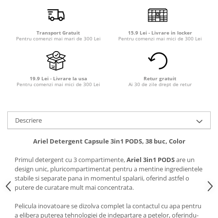
Transport Gratuit
15.9 Lei - Livrare in locker
Pentru comenzi mai mari de 300 Lei
Pentru comenzi mai mici de 300 Lei
19.9 Lei - Livrare la usa
Retur gratuit
Pentru comenzi mai mici de 300 Lei
Ai 30 de zile drept de retur
Descriere
Ariel Detergent Capsule 3in1 PODS, 38 buc, Color
Primul detergent cu 3 compartimente,
Ariel 3in1 PODS
are un
design unic, pluricompartimentat pentru a mentine ingredientele
stabile si separate pana in momentul spalarii, oferind astfel o
putere de curatare mult mai concentrata.
Pelicula inovatoare se dizolva complet la contactul cu apa pentru
a elibera puterea tehnologiei de indepartare a petelor, oferindu-