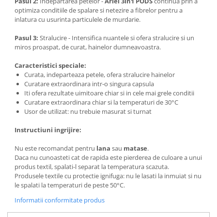
Pasul 2:
Indepartarea petelor -
Ariel 3in1 PODS
continua prin a
optimiza conditiile de spalare si netezire a fibrelor pentru a
inlatura cu usurinta particulele de murdarie.
Pasul 3:
Stralucire - Intensifica nuantele si ofera stralucire si un
miros proaspat, de curat, hainelor dumneavoastra.
Caracteristici speciale:
Curata, indeparteaza petele, ofera stralucire hainelor
Curatare extraordinara intr-o singura capsula
Iti ofera rezultate uimitoare chiar si in cele mai grele conditii
Curatare extraordinara chiar si la temperaturi de 30°C
Usor de utilizat: nu trebuie masurat si turnat
Instructiuni ingrijire:
Nu este recomandat pentru
lana
sau
matase
.
Daca nu cunoasteti cat de rapida este pierderea de culoare a unui
produs textil, spalati-l separat la temperatura scazuta.
Produsele textile cu protectie ignifuga: nu le lasati la inmuiat si nu
le spalati la temperaturi de peste 50°C.
Informatii conformitate produs