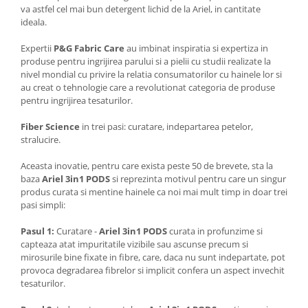
va astfel cel mai bun detergent lichid de la Ariel, in cantitate
ideala.
Expertii
P&G Fabric Care
au imbinat inspiratia si expertiza in
produse pentru ingrijirea parului si a pielii cu studii realizate la
nivel mondial cu privire la relatia consumatorilor cu hainele lor si
au creat o tehnologie care a revolutionat categoria de produse
pentru ingrijirea tesaturilor.
Fiber Science
in trei pasi: curatare, indepartarea petelor,
stralucire.
Aceasta inovatie, pentru care exista peste 50 de brevete, sta la
baza
Ariel 3in1 PODS
si reprezinta motivul pentru care un singur
produs curata si mentine hainele ca noi mai mult timp in doar trei
pasi simpli:
Pasul 1:
Curatare -
Ariel 3in1 PODS
curata in profunzime si
capteaza atat impuritatile vizibile sau ascunse precum si
mirosurile bine fixate in fibre, care, daca nu sunt indepartate, pot
provoca degradarea fibrelor si implicit confera un aspect invechit
tesaturilor.