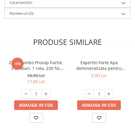
Caracteristici
Review-uri
(0)
PRODUSE SIMILARE
Zewa Jumbo Prosop hartie,
Expertto Forte Apa
-6%
3 straturi, 1 rola, 230 foi,
demineralizata pentru
Premium Expert
fierul de calcat, 1 L, Floral
18,90 Lei
5,00 Lei
17,80 Lei
ADAUGA IN COS
ADAUGA IN COS