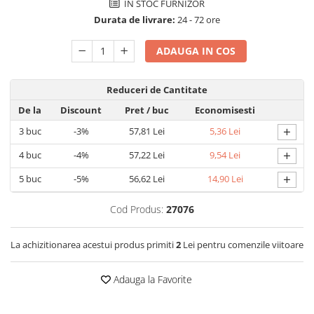
IN STOC FURNIZOR
Detergent rufe capsule
Durata de livrare:
24 - 72 ore
Detergent rufe lichid
Detergent rufe pudră
ADAUGA IN COS
Balsam de rufe
Înălbitor și îndepărtare pete
Reduceri de Cantitate
Soluții anticalcar, igienizante și
De la
Discount
Pret
/ buc
Economisesti
întreținere țesături
+
Odorizanți
3
buc
-3%
57,81 Lei
5,36 Lei
Odorizanți cameră
+
4
buc
-4%
57,22 Lei
9,54 Lei
+
5
buc
-5%
56,62 Lei
14,90 Lei
Cod Produs:
27076
La achizitionarea acestui produs primiti
2
Lei pentru comenzile viitoare
Adauga la Favorite