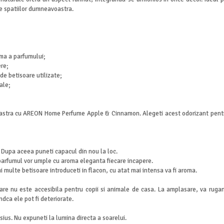
e spatiilor dumneavoastra.
rma a parfumului;
ere;
de betisoare utilizate;
ale;
voastra cu AREON Home Perfume Apple & Cinnamon. Alegeti acest odorizant pentru
. Dupa aceea puneti capacul din nou la loc.
 parfumul vor umple cu aroma eleganta fiecare incapere.
i multe betisoare introduceti in flacon, cu atat mai intensa va fi aroma.
re nu este accesibila pentru copii si animale de casa. La amplasare, va rugam 
ndca ele pot fi deteriorate.
lsius. Nu expuneti la lumina directa a soarelui.