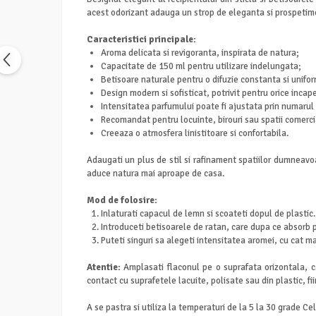
acest odorizant adauga un strop de eleganta si prospetim
Caracteristici principale:
Aroma delicata si revigoranta, inspirata de natura;
Capacitate de 150 ml pentru utilizare indelungata;
Betisoare naturale pentru o difuzie constanta si unifo
Design modern si sofisticat, potrivit pentru orice incap
Intensitatea parfumului poate fi ajustata prin numarul 
Recomandat pentru locuinte, birouri sau spatii comerci
Creeaza o atmosfera linistitoare si confortabila.
Adaugati un plus de stil si rafinament spatiilor dumnea
aduce natura mai aproape de casa.
Mod de folosire:
Inlaturati capacul de lemn si scoateti dopul de plastic
Introduceti betisoarele de ratan, care dupa ce absorb
Puteti singuri sa alegeti intensitatea aromei, cu cat ma
Atentie:
Amplasati flaconul pe o suprafata orizontala, ca
contact cu suprafetele lacuite, polisate sau din plastic, fii
A se pastra si utiliza la temperaturi de la 5 la 30 grade Ce