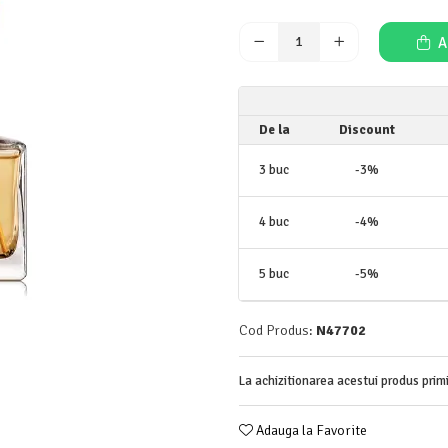
A
De la
Discount
3
buc
-3%
4
buc
-4%
5
buc
-5%
Cod Produs:
N47702
La achizitionarea acestui produs prim
Adauga la Favorite