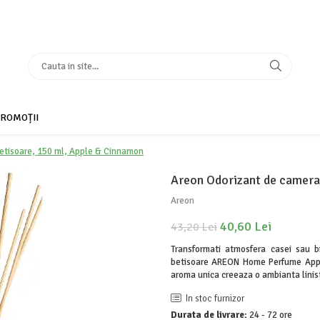
ROMOȚII
betisoare, 150 ml, Apple & Cinnamon
Areon Odorizant de camera
Areon
40,60 Lei
43,20 Lei
Transformati atmosfera casei sau bi
betisoare AREON Home Perfume Apple
aroma unica creeaza o ambianta linist
In stoc furnizor
Durata de livrare:
24 - 72 ore