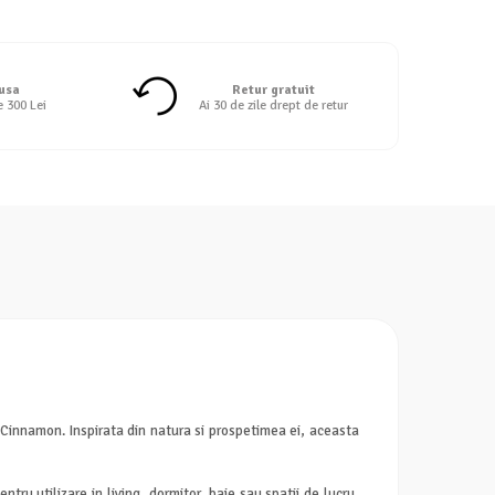
 usa
Retur gratuit
e 300 Lei
Ai 30 de zile drept de retur
Cinnamon. Inspirata din natura si prospetimea ei, aceasta
tru utilizare in living, dormitor, baie sau spatii de lucru,