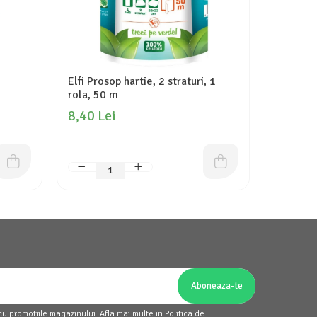
Elfi Prosop hartie, 2 straturi, 1
Zewa Har
rola, 50 m
role, D
8,40 Lei
18,10 
cu promotiile magazinului. Afla mai multe in
Politica de