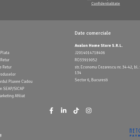
Confidentialitate
Date comerciale
Avalon Home Store S.R.L.
Plata
J2014014718406
 Retur
RO33919052
e Retur
str. Economu Cezarescu nr. 34-42, bl. 1
134
roduselor
Sector 6, Bucuresti
ardul Pluxee Cadou
prin SEAP/SICAP
rketing Afiliat
g