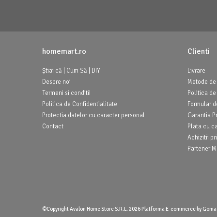
homemart.ro
Clienti
Știai că | Cum Să | DIY
Livrare
Despre noi
Metode de 
Termeni si conditii
Politica de
Politica de Confidentialitate
Formular d
Protectia datelor cu caracter personal
Garantia P
Contact
Plata cu c
Achizitii 
Partener Ma
©Copyright Avalon Home Store S.R.L. 2026
Platforma E-commerce by Goma