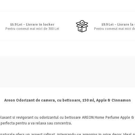
15.9 Lei - Livrare in locker
19.9 Lei - Livrare la
Pentru comenzi mai mici de 300 Lei
Pentru comenzi mai mici d
Areon Odorizant de camera, cu betisoare, 150 ml, Apple & Cinnamon
 relaxant si revigorant cu odorizantul cu betisoare AREON Home Perfume Apple & 
, perfecta pentru a va relaxa sau concentra.
 naturale ofera un aspect rafinat, integrandu-se armonios in orice decor. Ideal pen