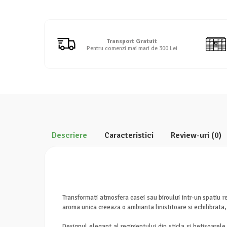
Detergent rufe lichid
Detergent rufe pudră
Balsam de rufe
Transport Gratuit
Înălbitor și îndepărtare pete
Pentru comenzi mai mari de 300 Lei
Soluții anticalcar, igienizante și
întreținere țesături
Odorizanți
Odorizanți cameră
Descriere
Caracteristici
Review-uri
(0)
Transformati atmosfera casei sau biroului intr-un spatiu
aroma unica creeaza o ambianta linistitoare si echilibrata
Designul elegant al recipientului din sticla si betisoarele