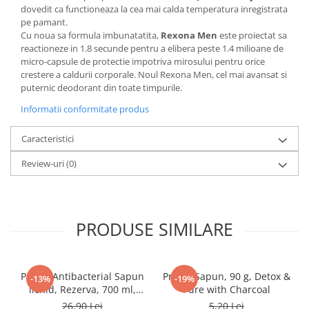
dovedit ca functioneaza la cea mai calda temperatura inregistrata
pe pamant.
Cu noua sa formula imbunatatita,
Rexona Men
este proiectat sa
reactioneze in 1.8 secunde pentru a elibera peste 1.4 milioane de
micro-capsule de protectie impotriva mirosului pentru orice
crestere a caldurii corporale. Noul Rexona Men, cel mai avansat si
puternic deodorant din toate timpurile.
Informatii conformitate produs
Caracteristici
Review-uri
(0)
PRODUSE SIMILARE
Protex Antibacterial Sapun
Protex Sapun, 90 g, Detox &
-13%
-19%
lichid, Rezerva, 700 ml,
Pure with Charcoal
Fresh
26,90 Lei
5,20 Lei