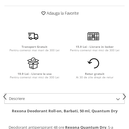
Detergent rufe capsule
Detergent rufe lichid
Adauga la Favorite
Detergent rufe pudră
Balsam de rufe
Înălbitor și îndepărtare pete
Soluții anticalcar, igienizante și
întreținere țesături
Transport Gratuit
15.9 Lei - Livrare in locker
Pentru comenzi mai mari de 300 Lei
Pentru comenzi mai mici de 300 Lei
Odorizanți
Odorizanți cameră
19.9 Lei - Livrare la usa
Retur gratuit
Pentru comenzi mai mici de 300 Lei
Ai 30 de zile drept de retur
Descriere
Rexona Deodorant Roll-on, Barbati, 50 ml, Quantum Dry
Deodorant antiperspirant 48 ore
Rexona Quantum Dry
. S-a