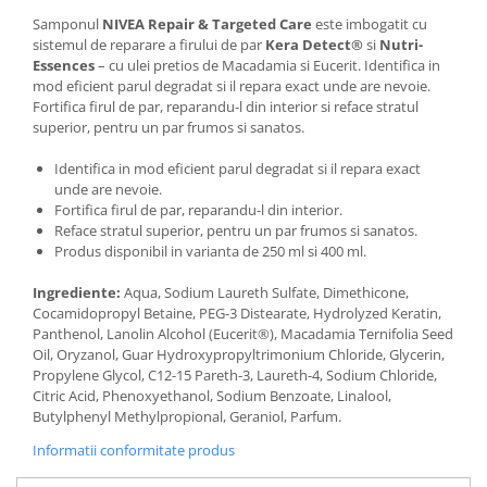
Samponul
NIVEA Repair & Targeted Care
este imbogatit cu
sistemul de reparare a firului de par
Kera Detect®
si
Nutri-
Essences
– cu ulei pretios de Macadamia si Eucerit. Identifica in
mod eficient parul degradat si il repara exact unde are nevoie.
Fortifica firul de par, reparandu-l din interior si reface stratul
superior, pentru un par frumos si sanatos.
Identifica in mod eficient parul degradat si il repara exact
unde are nevoie.
Fortifica firul de par, reparandu-l din interior.
Reface stratul superior, pentru un par frumos si sanatos.
Produs disponibil in varianta de 250 ml si 400 ml.
Ingrediente:
Aqua, Sodium Laureth Sulfate, Dimethicone,
Cocamidopropyl Betaine, PEG-3 Distearate, Hydrolyzed Keratin,
Panthenol, Lanolin Alcohol (Eucerit®), Macadamia Ternifolia Seed
Oil, Oryzanol, Guar Hydroxypropyltrimonium Chloride, Glycerin,
Propylene Glycol, C12-15 Pareth-3, Laureth-4, Sodium Chloride,
Citric Acid, Phenoxyethanol, Sodium Benzoate, Linalool,
Butylphenyl Methylpropional, Geraniol, Parfum.
Informatii conformitate produs