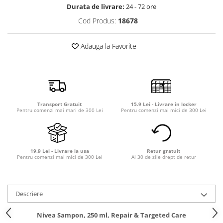
Detergent rufe capsule
Durata de livrare:
24 - 72 ore
Detergent rufe lichid
Cod Produs:
18678
Detergent rufe pudră
Balsam de rufe
Adauga la Favorite
Înălbitor și îndepărtare pete
Soluții anticalcar, igienizante și
întreținere țesături
Odorizanți
Transport Gratuit
15.9 Lei - Livrare in locker
Odorizanți cameră
Pentru comenzi mai mari de 300 Lei
Pentru comenzi mai mici de 300 Lei
19.9 Lei - Livrare la usa
Retur gratuit
Pentru comenzi mai mici de 300 Lei
Ai 30 de zile drept de retur
Descriere
Nivea Sampon, 250 ml, Repair & Targeted Care