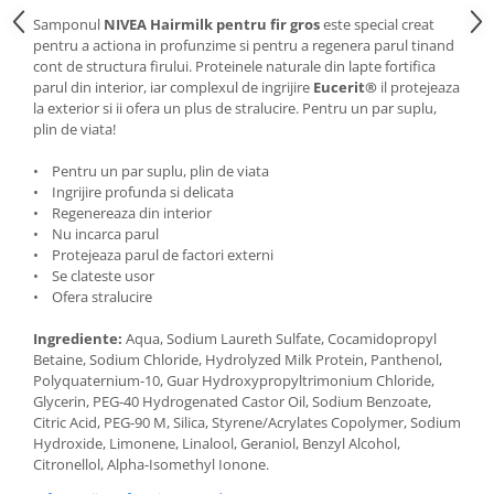
Samponul
NIVEA Hairmilk pentru fir gros
este special creat
pentru a actiona in profunzime si pentru a regenera parul tinand
cont de structura firului. Proteinele naturale din lapte fortifica
parul din interior, iar complexul de ingrijire
Eucerit®
il protejeaza
la exterior si ii ofera un plus de stralucire. Pentru un par suplu,
plin de viata!
• Pentru un par suplu, plin de viata
• Ingrijire profunda si delicata
• Regenereaza din interior
• Nu incarca parul
• Protejeaza parul de factori externi
• Se clateste usor
• Ofera stralucire
Ingrediente:
Aqua, Sodium Laureth Sulfate, Cocamidopropyl
Betaine, Sodium Chloride, Hydrolyzed Milk Protein, Panthenol,
Polyquaternium-10, Guar Hydroxypropyltrimonium Chloride,
Glycerin, PEG-40 Hydrogenated Castor Oil, Sodium Benzoate,
Citric Acid, PEG-90 M, Silica, Styrene/Acrylates Copolymer, Sodium
Hydroxide, Limonene, Linalool, Geraniol, Benzyl Alcohol,
Citronellol, Alpha-Isomethyl Ionone.