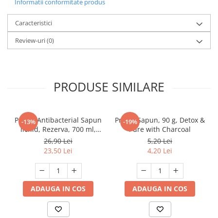
Informatii conformitate produs
Caracteristici
Review-uri
(0)
PRODUSE SIMILARE
Protex Antibacterial Sapun
Protex Sapun, 90 g, Detox &
-13%
-19%
lichid, Rezerva, 700 ml,
Pure with Charcoal
Fresh
26,90 Lei
5,20 Lei
23,50 Lei
4,20 Lei
ADAUGA IN COS
ADAUGA IN COS