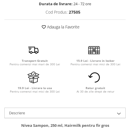
Detergent rufe capsule
Durata de livrare:
24 - 72 ore
Detergent rufe lichid
Cod Produs:
27505
Detergent rufe pudră
Balsam de rufe
Adauga la Favorite
Înălbitor și îndepărtare pete
Soluții anticalcar, igienizante și
întreținere țesături
Odorizanți
Transport Gratuit
15.9 Lei - Livrare in locker
Odorizanți cameră
Pentru comenzi mai mari de 300 Lei
Pentru comenzi mai mici de 300 Lei
19.9 Lei - Livrare la usa
Retur gratuit
Pentru comenzi mai mici de 300 Lei
Ai 30 de zile drept de retur
Descriere
Nivea Sampon, 250 ml, Hairmilk pentru fir gros