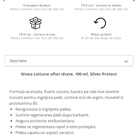
Transport Gratuit
15.9 Lei - Livrare in locker
Pentru comenzi mai mari de 300 Lei
Pentru comenzi mai mici de 300 Lei
19.9 Lei - Livrare la usa
Retur gratuit
Pentru comenzi mai mici de 300 Lei
Ai 30 de zile drept de retur
Descriere
Nivea Lotiune after shave, 100 ml, Silver Protect
Formula avansata, foarte usoara, bazata pe cele mai recente
inovatii pentru ingrijirea pielii, contine ioni de argint, musetel si
provitamina B5.
Revigoreaza si ingrijeste pielea.
Sustine regenerarea pielii dupa barbierit.
Asigura protectie antibacteriana.
Pielea se regenereaza rapid si este protejata.
Pielea capata un aspect sanatos.