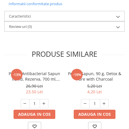
Informatii conformitate produs
Caracteristici
Review-uri
(0)
PRODUSE SIMILARE
Protex Antibacterial Sapun
Protex Sapun, 90 g, Detox &
-13%
-19%
lichid, Rezerva, 700 ml,
Pure with Charcoal
Fresh
26,90 Lei
5,20 Lei
23,50 Lei
4,20 Lei
ADAUGA IN COS
ADAUGA IN COS