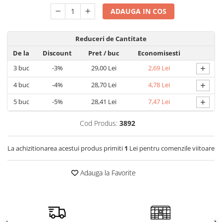
Detergent rufe capsule
ADAUGA IN COS
Detergent rufe lichid
Detergent rufe pudră
Reduceri de Cantitate
Balsam de rufe
De la
Discount
Pret
/ buc
Economisesti
Înălbitor și îndepărtare pete
+
3
buc
-3%
29,00 Lei
2,69 Lei
Soluții anticalcar, igienizante și
întreținere țesături
+
4
buc
-4%
28,70 Lei
4,78 Lei
Odorizanți
+
5
buc
-5%
28,41 Lei
7,47 Lei
Odorizanți cameră
Cod Produs:
3892
La achizitionarea acestui produs primiti
1
Lei pentru comenzile viitoare
Adauga la Favorite