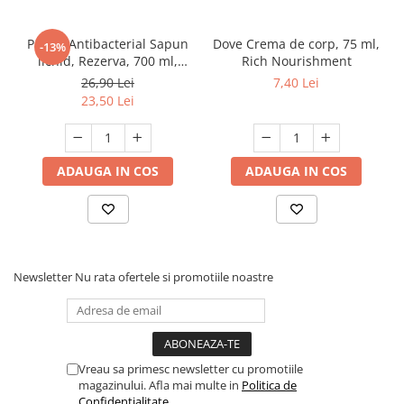
Protex Antibacterial Sapun
Dove Crema de corp, 75 ml,
-13%
lichid, Rezerva, 700 ml,
Rich Nourishment
Fresh
26,90 Lei
7,40 Lei
23,50 Lei
ADAUGA IN COS
ADAUGA IN COS
Newsletter
Nu rata ofertele si promotiile noastre
Vreau sa primesc newsletter cu promotiile
magazinului. Afla mai multe in
Politica de
Confidentialitate