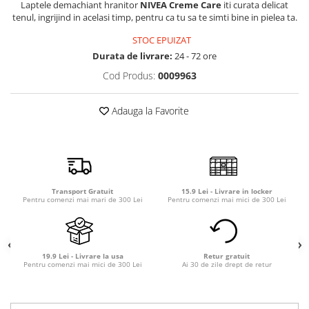
Laptele demachiant hranitor
NIVEA Creme Care
iti curata delicat
Detergent rufe capsule
tenul, ingrijind in acelasi timp, pentru ca tu sa te simti bine in pielea ta.
Detergent rufe lichid
STOC EPUIZAT
Detergent rufe pudră
Durata de livrare:
24 - 72 ore
Balsam de rufe
Cod Produs:
0009963
Înălbitor și îndepărtare pete
Soluții anticalcar, igienizante și
întreținere țesături
Adauga la Favorite
Odorizanți
Odorizanți cameră
Transport Gratuit
15.9 Lei - Livrare in locker
Pentru comenzi mai mari de 300 Lei
Pentru comenzi mai mici de 300 Lei
19.9 Lei - Livrare la usa
Retur gratuit
Pentru comenzi mai mici de 300 Lei
Ai 30 de zile drept de retur