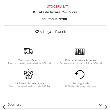
Detergent rufe capsule
STOC EPUIZAT
Detergent rufe lichid
Durata de livrare:
24 - 72 ore
Detergent rufe pudră
Cod Produs:
9288
Balsam de rufe
Înălbitor și îndepărtare pete
Adauga la Favorite
Soluții anticalcar, igienizante și
întreținere țesături
Odorizanți
Odorizanți cameră
Transport Gratuit
15.9 Lei - Livrare in locker
Pentru comenzi mai mari de 300 Lei
Pentru comenzi mai mici de 300 Lei
19.9 Lei - Livrare la usa
Retur gratuit
Pentru comenzi mai mici de 300 Lei
Ai 30 de zile drept de retur
Descriere