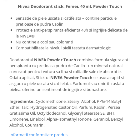
Nivea Deodorant stick, Femei, 40 ml, Powder Touch
Senzatie de piele uscata si catifelata – contine particule
pretioase de pudra Caolin
Protectie anti-perspiranta eficienta 48h si ingrijire delicata de
la NIVEA®
Nu contine alcool sau coloranti
Compatibilitate la nivelul pielii testata dermatologic
Deodorantul
NIVEA Powder Touch
combina formula sigura anti-
perspiranta cu pretioasa pudra de Caolin - un mineral natural
cunoscut pentru textura sa fina si calitatile sale de absorbtie.
Odata aplicat, Stick-ul
NIVEA Powder Touch
se usuca rapid si
asigura o piele uscata si catifelata. Parfumul sau unic iti rasfata
pielea, oferind un sentiment de ingrijire si bunastare.
Ingrediente:
Cyclomethicone, Stearyl Alcohol, PPG-14 Butyl
Ether, Talc, Hydrogenated Castor Oil, Parfum, Kaolin, Persea
Gratissima Oil, Octyldodecanol, Glyceryl Stearate SE, BHT,
Limonene, Linalool, Alpha-Isomethyl Ionone, Geraniol, Benzyl
Alcohol, Coumarin.
Informatii conformitate produs