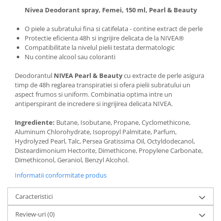
Nivea Deodorant spray, Femei, 150 ml, Pearl & Beauty
O piele a subratului fina si catifelata - contine extract de perle
Protectie eficienta 48h si ingrijire delicata de la NIVEA®
Compatibilitate la nivelul pielii testata dermatologic
Nu contine alcool sau coloranti
Deodorantul
NIVEA Pearl & Beauty
cu extracte de perle asigura
timp de 48h reglarea transpiratiei si ofera pielii subratului un
aspect frumos si uniform. Combinatia optima intre un
antiperspirant de incredere si ingrijirea delicata NIVEA.
Ingrediente:
Butane, Isobutane, Propane, Cyclomethicone,
Aluminum Chlorohydrate, Isopropyl Palmitate, Parfum,
Hydrolyzed Pearl, Talc, Persea Gratissima Oil, Octyldodecanol,
Disteardimonium Hectorite, Dimethicone, Propylene Carbonate,
Dimethiconol, Geraniol, Benzyl Alcohol.
Informatii conformitate produs
Caracteristici
Review-uri
(0)