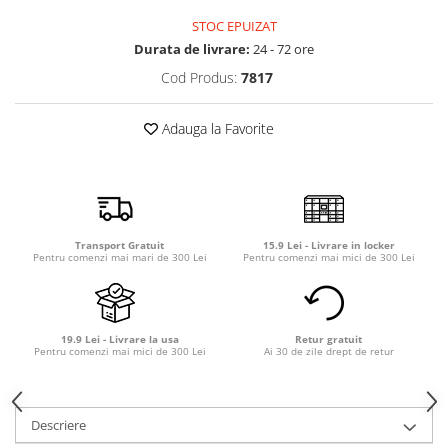
Detergent rufe capsule
STOC EPUIZAT
Detergent rufe lichid
Durata de livrare:
24 - 72 ore
Detergent rufe pudră
Cod Produs:
7817
Balsam de rufe
Înălbitor și îndepărtare pete
Adauga la Favorite
Soluții anticalcar, igienizante și
întreținere țesături
Odorizanți
Odorizanți cameră
Transport Gratuit
15.9 Lei - Livrare in locker
Pentru comenzi mai mari de 300 Lei
Pentru comenzi mai mici de 300 Lei
19.9 Lei - Livrare la usa
Retur gratuit
Pentru comenzi mai mici de 300 Lei
Ai 30 de zile drept de retur
Descriere