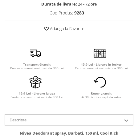
Detergent rufe capsule
Durata de livrare:
24 - 72 ore
Detergent rufe lichid
Cod Produs:
9283
Detergent rufe pudră
Balsam de rufe
Adauga la Favorite
Înălbitor și îndepărtare pete
Soluții anticalcar, igienizante și
întreținere țesături
Odorizanți
Transport Gratuit
15.9 Lei - Livrare in locker
Odorizanți cameră
Pentru comenzi mai mari de 300 Lei
Pentru comenzi mai mici de 300 Lei
19.9 Lei - Livrare la usa
Retur gratuit
Pentru comenzi mai mici de 300 Lei
Ai 30 de zile drept de retur
Descriere
Nivea Deodorant spray, Barbati, 150 ml, Cool Kick