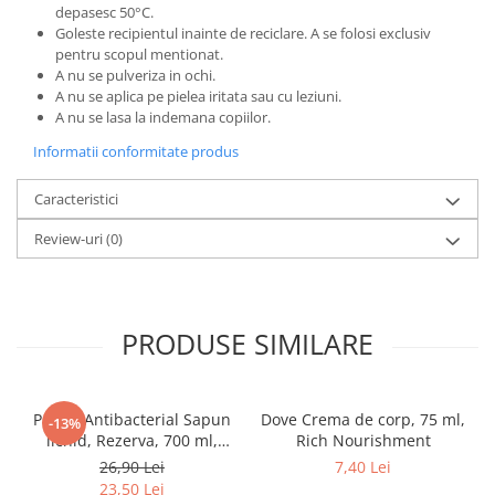
depasesc 50°C.
Goleste recipientul inainte de reciclare. A se folosi exclusiv
pentru scopul mentionat.
A nu se pulveriza in ochi.
A nu se aplica pe pielea iritata sau cu leziuni.
A nu se lasa la indemana copiilor.
Informatii conformitate produs
Caracteristici
Review-uri
(0)
PRODUSE SIMILARE
Protex Antibacterial Sapun
Dove Crema de corp, 75 ml,
-13%
lichid, Rezerva, 700 ml,
Rich Nourishment
Fresh
26,90 Lei
7,40 Lei
23,50 Lei