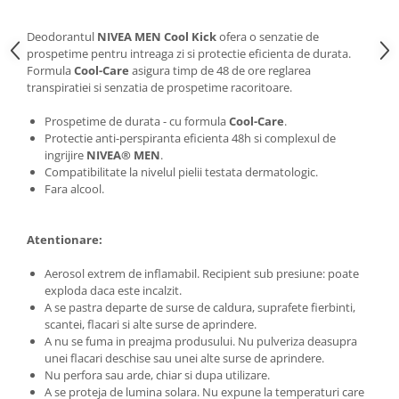
Deodorantul
NIVEA MEN Cool Kick
ofera o senzatie de
prospetime pentru intreaga zi si protectie eficienta de durata.
Formula
Cool-Care
asigura timp de 48 de ore reglarea
transpiratiei si senzatia de prospetime racoritoare.
Prospetime de durata - cu formula
Cool-Care
.
Protectie anti-perspiranta eficienta 48h si complexul de
ingrijire
NIVEA® MEN
.
Compatibilitate la nivelul pielii testata dermatologic.
Fara alcool.
Atentionare:
Aerosol extrem de inflamabil. Recipient sub presiune: poate
exploda daca este incalzit.
A se pastra departe de surse de caldura, suprafete fierbinti,
scantei, flacari si alte surse de aprindere.
A nu se fuma in preajma produsului. Nu pulveriza deasupra
unei flacari deschise sau unei alte surse de aprindere.
Nu perfora sau arde, chiar si dupa utilizare.
A se proteja de lumina solara. Nu expune la temperaturi care