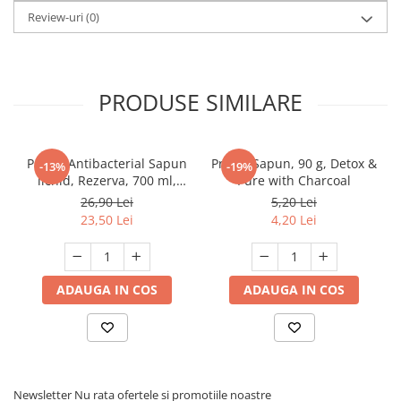
Review-uri
(0)
PRODUSE SIMILARE
Protex Antibacterial Sapun
Protex Sapun, 90 g, Detox &
-13%
-19%
lichid, Rezerva, 700 ml,
Pure with Charcoal
Fresh
26,90 Lei
5,20 Lei
23,50 Lei
4,20 Lei
ADAUGA IN COS
ADAUGA IN COS
Newsletter
Nu rata ofertele si promotiile noastre