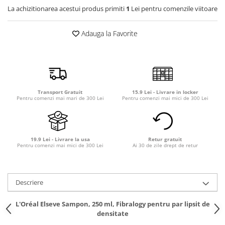
Detergent rufe capsule
La achizitionarea acestui produs primiti
1
Lei pentru comenzile viitoare
Detergent rufe lichid
Detergent rufe pudră
Adauga la Favorite
Balsam de rufe
Înălbitor și îndepărtare pete
Soluții anticalcar, igienizante și
întreținere țesături
Transport Gratuit
15.9 Lei - Livrare in locker
Odorizanți
Pentru comenzi mai mari de 300 Lei
Pentru comenzi mai mici de 300 Lei
Odorizanți cameră
19.9 Lei - Livrare la usa
Retur gratuit
Pentru comenzi mai mici de 300 Lei
Ai 30 de zile drept de retur
Descriere
L'Oréal Elseve Sampon, 250 ml, Fibralogy pentru par lipsit de
densitate