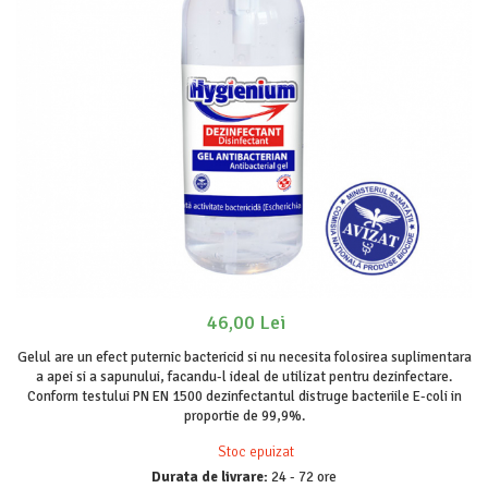
Odorizanți WC
Stick
Soluții anticalcar, piatră și rugină
Roll-on
Soluții desfundat țevi
Igienă orală
Hârtie igienică
Apă de gură
Detergenți diverse suprafețe
Pastă de dinți
Sticlă și ferestre
Produse pentru ras
Covoare și tapițerii
After Shave
Mobilier
Cremă de ras
Inox
Gel de ras
Curățare universală
Spumă de ras
Dezinfectanți suprafețe
Produse pentru ten
46,00 Lei
Detergenți pardoseli
Apă micelară
Gelul are un efect puternic bactericid si nu necesita folosirea suplimentara
Lemn și parchet
Demachiant
a apei si a sapunului, facandu-l ideal de utilizat pentru dezinfectare.
Gresie, piatră și granit
Conform testului PN EN 1500 dezinfectantul distruge bacteriile E-coli in
Șervețele demachiante
Universal
proportie de 99,9%.
Îngrijire bebeluși
Detergenți rufe
Stoc epuizat
Șervețele umede
Durata de livrare:
24 - 72 ore
Detergent rufe capsule