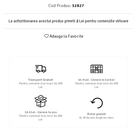
Detergent rufe lichid
Cod Produs:
32827
Detergent rufe pudră
Balsam de rufe
La achizitionarea acestui produs primiti
2
Lei pentru comenzile viitoare
Înălbitor și îndepărtare pete
Adauga la Favorite
Soluții anticalcar, igienizante și
întreținere țesături
Odorizanți
Odorizanți cameră
Transport Gratuit
15.9 Lei - Livrare in locker
Pentru comenzi mai mari de 300
Pentru comenzi mai mici de 300
Lei
Lei
19.9 Lei - Livrare la usa
Retur gratuit
Pentru comenzi mai mici de 300
Ai 30 de zile drept de retur
Lei