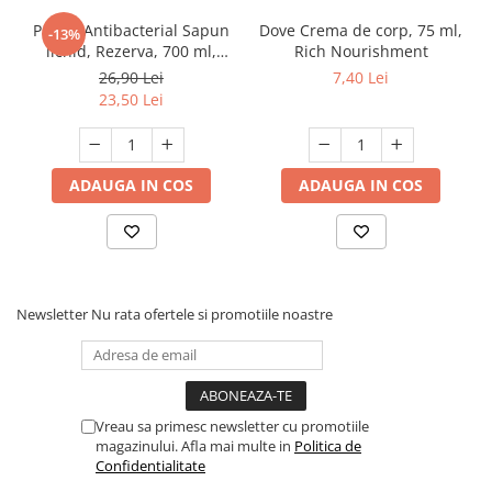
Protex Antibacterial Sapun
Dove Crema de corp, 75 ml,
-13%
lichid, Rezerva, 700 ml,
Rich Nourishment
Fresh
26,90 Lei
7,40 Lei
23,50 Lei
ADAUGA IN COS
ADAUGA IN COS
Newsletter
Nu rata ofertele si promotiile noastre
Vreau sa primesc newsletter cu promotiile
magazinului. Afla mai multe in
Politica de
Confidentialitate