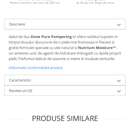
Pentru comenzi mai mici de 300 Lei
Ai 30 de zile drept de retur
Descriere
Gelul de dus
Dove Pure Pampering
iti ofera rasfatul suprem in
timpul dusului. Bucura-te de o piele mai frumoasa in fiecare zi
gratie formulei speciale cu ulei natural si
Nutrium Moisture™
-
un amestec unic de agenti de hidratare imbogatit cu lipide proprii
pielii. Parfumul delicat de iasomie si miere iti invaluie simturile.
Informatii conformitate produs
Caracteristici
Review-uri
(0)
PRODUSE SIMILARE