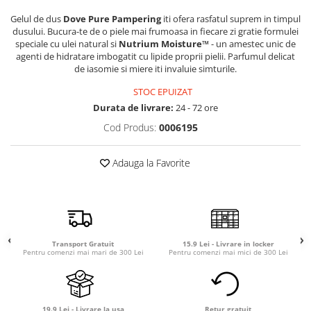
Detergent rufe capsule
Gelul de dus
Dove Pure Pampering
iti ofera rasfatul suprem in timpul
Detergent rufe lichid
dusului. Bucura-te de o piele mai frumoasa in fiecare zi gratie formulei
Detergent rufe pudră
speciale cu ulei natural si
Nutrium Moisture™
- un amestec unic de
agenti de hidratare imbogatit cu lipide proprii pielii. Parfumul delicat
Balsam de rufe
de iasomie si miere iti invaluie simturile.
Înălbitor și îndepărtare pete
STOC EPUIZAT
Soluții anticalcar, igienizante și
Durata de livrare:
24 - 72 ore
întreținere țesături
Cod Produs:
0006195
Odorizanți
Odorizanți cameră
Adauga la Favorite
Transport Gratuit
15.9 Lei - Livrare in locker
Pentru comenzi mai mari de 300 Lei
Pentru comenzi mai mici de 300 Lei
19.9 Lei - Livrare la usa
Retur gratuit