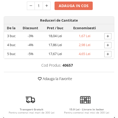
Detergent rufe capsule
ADAUGA IN COS
Detergent rufe lichid
Detergent rufe pudră
Reduceri de Cantitate
Balsam de rufe
De la
Discount
Pret
/ buc
Economisesti
Înălbitor și îndepărtare pete
+
3
buc
-3%
18,04 Lei
1,67 Lei
Soluții anticalcar, igienizante și
întreținere țesături
+
4
buc
-4%
17,86 Lei
2,98 Lei
Odorizanți
+
5
buc
-5%
17,67 Lei
4,65 Lei
Odorizanți cameră
Cod Produs:
40657
Adauga la Favorite
Transport Gratuit
15.9 Lei - Livrare in locker
Pentru comenzi mai mari de 300 Lei
Pentru comenzi mai mici de 300 Lei