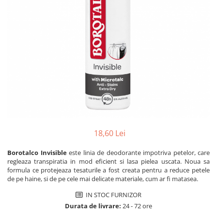
Dezinfectanți WC
Stick
Odorizanți WC
Roll-on
Soluții anticalcar, piatră și rugină
Igienă orală
Soluții desfundat țevi
Apă de gură
Hârtie igienică
Pastă de dinți
Detergenți diverse suprafețe
Produse pentru ras
Sticlă și ferestre
After Shave
Covoare și tapițerii
Cremă de ras
Mobilier
Gel de ras
Inox
Spumă de ras
Curățare universală
18,60 Lei
Produse pentru ten
Dezinfectanți suprafețe
Apă micelară
Borotalco Invisible
este linia de deodorante impotriva petelor, care
Detergenți pardoseli
regleaza transpiratia in mod eficient si lasa pielea uscata. Noua sa
Demachiant
Lemn și parchet
formula ce protejeaza tesaturile a fost creata pentru a reduce petele
Șervețele demachiante
de pe haine, si de pe cele mai delicate materiale, cum ar fi matasea.
Gresie, piatră și granit
Îngrijire bebeluși
Universal
IN STOC FURNIZOR
Șervețele umede
Durata de livrare:
24 - 72 ore
Detergenți rufe