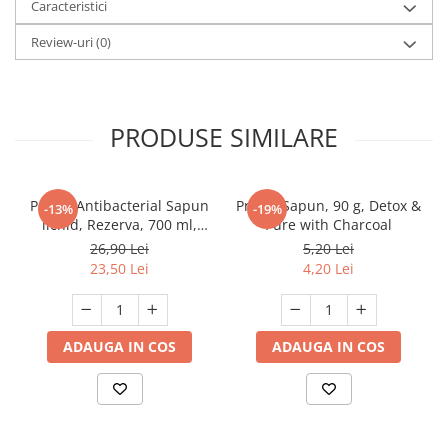
Caracteristici
Review-uri
(0)
PRODUSE SIMILARE
Protex Antibacterial Sapun
Protex Sapun, 90 g, Detox &
-13%
-19%
lichid, Rezerva, 700 ml,
Pure with Charcoal
Fresh
26,90 Lei
5,20 Lei
23,50 Lei
4,20 Lei
ADAUGA IN COS
ADAUGA IN COS