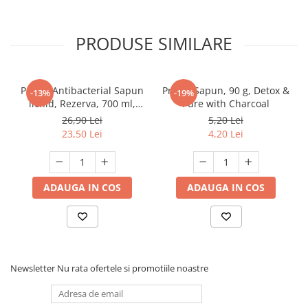
PRODUSE SIMILARE
Protex Antibacterial Sapun
Protex Sapun, 90 g, Detox &
-13%
-19%
lichid, Rezerva, 700 ml,
Pure with Charcoal
Fresh
26,90 Lei
5,20 Lei
23,50 Lei
4,20 Lei
ADAUGA IN COS
ADAUGA IN COS
Newsletter
Nu rata ofertele si promotiile noastre