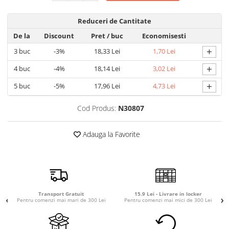
Detergent rufe capsule
Detergent rufe lichid
Reduceri de Cantitate
Detergent rufe pudră
De la
Discount
Pret
/ buc
Economisesti
Balsam de rufe
+
3
buc
-3%
18,33 Lei
1,70 Lei
Înălbitor și îndepărtare pete
+
4
buc
-4%
18,14 Lei
3,02 Lei
Soluții anticalcar, igienizante și
întreținere țesături
+
5
buc
-5%
17,96 Lei
4,73 Lei
Odorizanți
Cod Produs:
N30807
Odorizanți cameră
Adauga la Favorite
Transport Gratuit
15.9 Lei - Livrare in locker
Pentru comenzi mai mari de 300 Lei
Pentru comenzi mai mici de 300 Lei