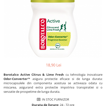
Dezinfectanți WC
Stick
Odorizanți WC
Roll-on
Soluții anticalcar, piatră și rugină
Igienă orală
Soluții desfundat țevi
Apă de gură
Hârtie igienică
Pastă de dinți
Detergenți diverse suprafețe
Produse pentru ras
Sticlă și ferestre
After Shave
Covoare și tapițerii
Cremă de ras
Mobilier
Gel de ras
Inox
Spumă de ras
Curățare universală
18,90 Lei
Produse pentru ten
Dezinfectanți suprafețe
Apă micelară
Borotalco Active Citrus & Lime Fresh
cu tehnologia inovatoare
Detergenți pardoseli
Odor-Converter™
asigura protectie eficace si de lunga durata:
Demachiant
Lemn și parchet
microcapsulele din componenta acestuia se activeaza odata cu
Șervețele demachiante
miscarea, asigurand extra protectie impotriva transpiratiei si o
Gresie, piatră și granit
senzatie de prospetime de lunga durata.
Îngrijire bebeluși
Universal
IN STOC FURNIZOR
Șervețele umede
Detergenți rufe
Durata de livrare:
24 - 72 ore