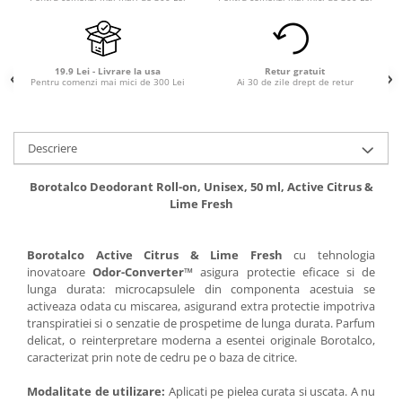
19.9 Lei - Livrare la usa
Retur gratuit
Pentru comenzi mai mici de 300 Lei
Ai 30 de zile drept de retur
Descriere
Borotalco Deodorant Roll-on, Unisex, 50 ml, Active Citrus &
Lime Fresh
Borotalco Active Citrus & Lime Fresh
cu tehnologia
inovatoare
Odor-Converter™
asigura protectie eficace si de
lunga durata: microcapsulele din componenta acestuia se
activeaza odata cu miscarea, asigurand extra protectie impotriva
transpiratiei si o senzatie de prospetime de lunga durata. Parfum
delicat, o reinterpretare moderna a esentei originale Borotalco,
caracterizat prin note de cedru pe o baza de citrice.
Modalitate de utilizare:
Aplicati pe pielea curata si uscata. A nu