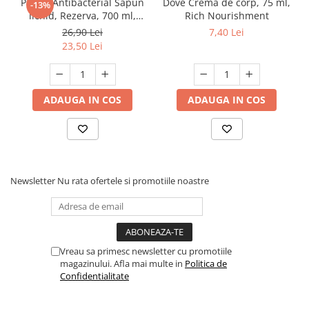
Protex Antibacterial Sapun
Dove Crema de corp, 75 ml,
-13%
lichid, Rezerva, 700 ml,
Rich Nourishment
Fresh
26,90 Lei
7,40 Lei
23,50 Lei
ADAUGA IN COS
ADAUGA IN COS
Newsletter
Nu rata ofertele si promotiile noastre
Vreau sa primesc newsletter cu promotiile
magazinului. Afla mai multe in
Politica de
Confidentialitate