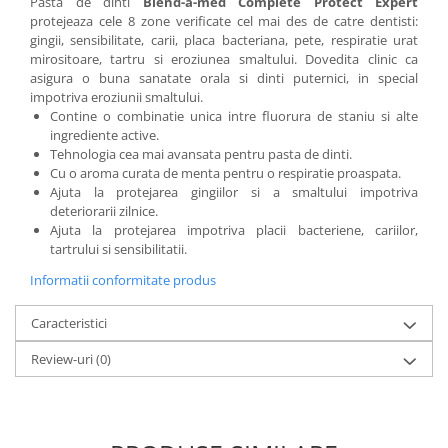
Pasta de dinti
Blend-a-med Complete Protect Expert
protejeaza cele 8 zone verificate cel mai des de catre dentisti:
gingii, sensibilitate, carii, placa bacteriana, pete, respiratie urat
mirositoare, tartru si eroziunea smaltului. Dovedita clinic ca
asigura o buna sanatate orala si dinti puternici, in special
impotriva eroziunii smaltului.
Contine o combinatie unica intre fluorura de staniu si alte
ingrediente active.
Tehnologia cea mai avansata pentru pasta de dinti.
Cu o aroma curata de menta pentru o respiratie proaspata.
Ajuta la protejarea gingiilor si a smaltului impotriva
deteriorarii zilnice.
Ajuta la protejarea impotriva placii bacteriene, cariilor,
tartrului si sensibilitatii.
Informatii conformitate produs
Caracteristici
Review-uri
(0)