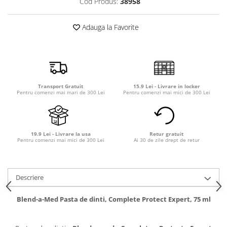
Cod Produs:
38958
Detergent rufe capsule
Detergent rufe lichid
Adauga la Favorite
Detergent rufe pudră
Balsam de rufe
Înălbitor și îndepărtare pete
Soluții anticalcar, igienizante și
întreținere țesături
Transport Gratuit
15.9 Lei - Livrare in locker
Pentru comenzi mai mari de 300 Lei
Pentru comenzi mai mici de 300 Lei
Odorizanți
Odorizanți cameră
19.9 Lei - Livrare la usa
Retur gratuit
Pentru comenzi mai mici de 300 Lei
Ai 30 de zile drept de retur
Descriere
Blend-a-Med Pasta de dinti, Complete Protect Expert, 75 ml