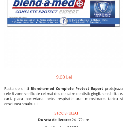
Dezinfectanți WC
Stick
Odorizanți WC
Roll-on
Soluții anticalcar, piatră și rugină
Igienă orală
Soluții desfundat țevi
Apă de gură
Hârtie igienică
Pastă de dinți
Detergenți diverse suprafețe
Produse pentru ras
Sticlă și ferestre
After Shave
Covoare și tapițerii
Cremă de ras
Mobilier
Gel de ras
Inox
Spumă de ras
Curățare universală
9,00 Lei
Produse pentru ten
Dezinfectanți suprafețe
Pasta de dinti
Blend-a-med Complete Protect Expert
protejeaza
Apă micelară
Detergenți pardoseli
cele 8 zone verificate cel mai des de catre dentisti: gingii, sensibilitate,
Demachiant
carii, placa bacteriana, pete, respiratie urat mirositoare, tartru si
Lemn și parchet
Șervețele demachiante
eroziunea smaltului.
Gresie, piatră și granit
Îngrijire bebeluși
STOC EPUIZAT
Universal
Durata de livrare:
24 - 72 ore
Șervețele umede
Detergenți rufe