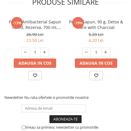
PRODUSE SIMILARE
Protex Antibacterial Sapun
Protex Sapun, 90 g, Detox &
-13%
-19%
lichid, Rezerva, 700 ml,
Pure with Charcoal
Fresh
26,90 Lei
5,20 Lei
23,50 Lei
4,20 Lei
ADAUGA IN COS
ADAUGA IN COS
Newsletter
Nu rata ofertele si promotiile noastre
Vreau sa primesc newsletter cu promotiile